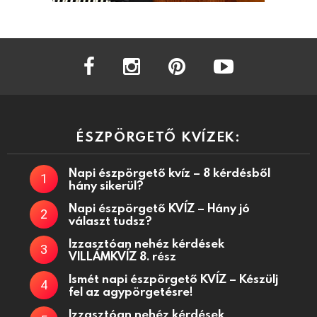
facebook
instagram
pinterest
youtube
ÉSZPÖRGETŐ KVÍZEK:
Napi észpörgető kvíz – 8 kérdésből
hány sikerül?
Napi észpörgető KVÍZ – Hány jó
választ tudsz?
Izzasztóan nehéz kérdések
VILLÁMKVÍZ 8. rész
Ismét napi észpörgető KVÍZ – Készülj
fel az agypörgetésre!
Izzasztóan nehéz kérdések