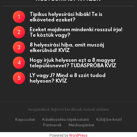
Tipikus helyesírási hibák! Te is
elköveted ezeket?
Ezeket majdnem mindenki rosszul írja!
Te köztük vagy?
8 helyesírási hiba, amit muszáj
elkerülnöd! KVÍZ
Hogy írjuk helyesen ezt a 8 magyar
településnevet? TUDÁSPRÓBA KVÍZ
LY vagy J? Mind a 8 szót tudod
helyesen? KVÍZ
Kvízjátékok, fejtörő kérdések, kvízek oldala
Kapcsolat
Adatkezelési tájékoztató
Küldj be kvízt!
Partnerek
Médiaajánlat
Powered by
WordPress