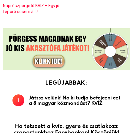
Napi észpörgető KVÍZ – Egy jó
fejtörő sosem árt!
LEGÚJABBAK:
Játssz velünk! Na ki tudja befejezni ezt
a 8 magyar közmondást? KVÍZ
Ha tetszett a kvíz, gyere és csatlakozz
csoportunkhoz Facebookon! Köszönjük!