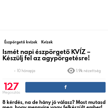
Észpörgető kvízek
Kvízek
Ismét napi észpörgető KVÍZ –
Készülj fel az agypörgetésre!
10 hónapja
1.9k
nézettség
127
Megosztás
8 kérdés, na de hány jó válasz? Most mutasd
meg, hogy mennyire vagy felkészült ember!