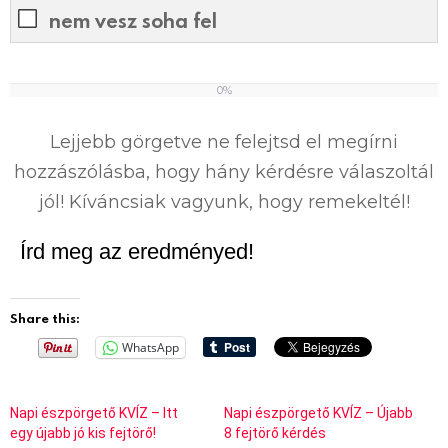
nem vesz soha fel
0%
0
%
Lejjebb görgetve ne felejtsd el megírni
hozzászólásba, hogy hány kérdésre válaszoltál
jól! Kíváncsiak vagyunk, hogy remekeltél!
Írd meg az eredményed!
Share this:
WhatsApp
Napi észpörgető KVÍZ – Itt
Napi észpörgető KVÍZ – Újabb
egy újabb jó kis fejtörő!
8 fejtörő kérdés