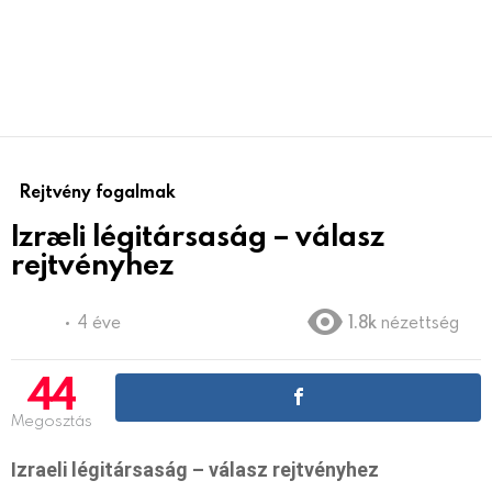
Rejtvény fogalmak
Izraeli légitársaság – válasz
rejtvényhez
4 éve
1.8k
nézettség
44
Megosztás
Izraeli légitársaság – válasz rejtvényhez