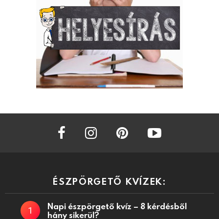
facebook
instagram
pinterest
youtube
ÉSZPÖRGETŐ KVÍZEK:
Napi észpörgető kvíz – 8 kérdésből
hány sikerül?