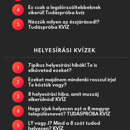
Ez csak a legdörzsöltebbeknek
sikerül! Tudáspróba kvíz
Nézzük milyen az észjárásod!?
Tudáspróba KVÍZ
HELYESÍRÁSI KVÍZEK
Tipikus helyesírási hibák! Te is
elköveted ezeket?
Ezeket majdnem mindenki rosszul írja!
Te köztük vagy?
8 helyesírási hiba, amit muszáj
elkerülnöd! KVÍZ
Hogy írjuk helyesen ezt a 8 magyar
településnevet? TUDÁSPRÓBA KVÍZ
LY vagy J? Mind a 8 szót tudod
helyesen? KVÍZ