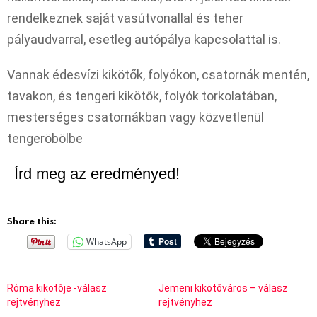
rendelkeznek saját vasútvonallal és teher
pályaudvarral, esetleg autópálya kapcsolattal is.
Vannak édesvízi kikötők, folyókon, csatornák mentén,
tavakon, és tengeri kikötők, folyók torkolatában,
mesterséges csatornákban vagy közvetlenül
tengeröbölbe
Írd meg az eredményed!
Share this:
WhatsApp
Róma kikötője -válasz
Jemeni kikötőváros – válasz
rejtvényhez
rejtvényhez