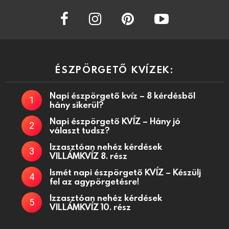
facebook
instagram
pinterest
youtube
ÉSZPÖRGETŐ KVÍZEK:
Napi észpörgető kvíz – 8 kérdésből
hány sikerül?
Napi észpörgető KVÍZ – Hány jó
választ tudsz?
Izzasztóan nehéz kérdések
VILLÁMKVÍZ 8. rész
Ismét napi észpörgető KVÍZ – Készülj
fel az agypörgetésre!
Izzasztóan nehéz kérdések
VILLÁMKVÍZ 10. rész