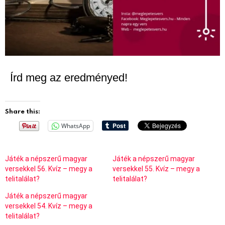
Írd meg az eredményed!
Share this:
WhatsApp
Játék a népszerű magyar
Játék a népszerű magyar
versekkel 56. Kvíz – megy a
versekkel 55. Kvíz – megy a
telitalálat?
telitalálat?
Játék a népszerű magyar
versekkel 54. Kvíz – megy a
telitalálat?