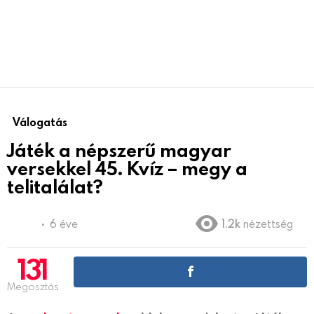
Válogatás
Játék a népszerű magyar
versekkel 45. Kvíz – megy a
telitalálat?
6 éve
1.2k
nézettség
131
Megosztás