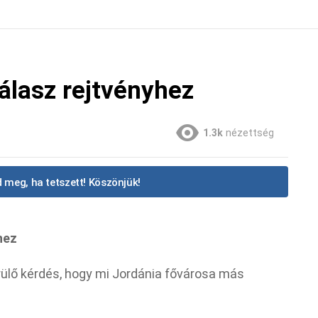
álasz rejtvényhez
1.3k
nézettség
 meg, ha tetszett! Köszönjük!
hez
ülő kérdés, hogy mi Jordánia fővárosa más