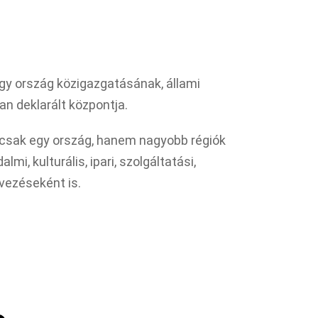
gy ország közigazgatásának, állami
n deklarált központja.
sak egy ország, hanem nagyobb régiók
lmi, kulturális, ipari, szolgáltatási,
vezéseként is.