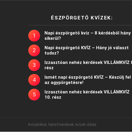
ÉSZPÖRGETŐ KVÍZEK:
Napi észpörgető kvíz – 8 kérdésből hány
sikerül?
Napi észpörgető KVÍZ – Hány jó választ
tudsz?
Izzasztóan nehéz kérdések VILLÁMKVÍZ 
rész
Ismét napi észpörgető KVÍZ – Készülj fel
az agypörgetésre!
Izzasztóan nehéz kérdések VILLÁMKVÍZ
10. rész
Kvízjátékok, fejtörő kérdések, kvízek oldala