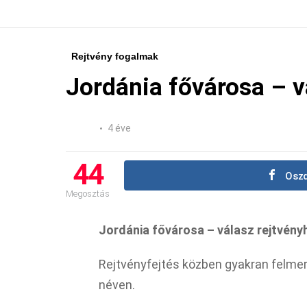
Rejtvény fogalmak
Jordánia fővárosa – v
4 éve
44
Oszd
Megosztás
Jordánia fővárosa – válasz rejtvény
Rejtvényfejtés közben gyakran felmer
néven.