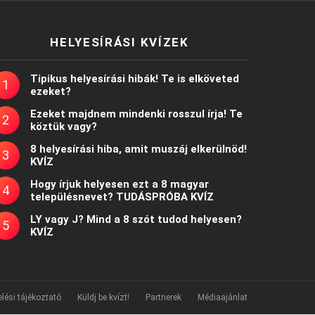
HELYESÍRÁSI KVÍZEK
Tipikus helyesírási hibák! Te is elköveted
ezeket?
Ezeket majdnem mindenki rosszul írja! Te
köztük vagy?
8 helyesírási hiba, amit muszáj elkerülnöd!
KVÍZ
Hogy írjuk helyesen ezt a 8 magyar
településnevet? TUDÁSPRÓBA KVÍZ
LY vagy J? Mind a 8 szót tudod helyesen?
KVÍZ
lési tájékoztató
Küldj be kvízt!
Partnerek
Médiaajánlat