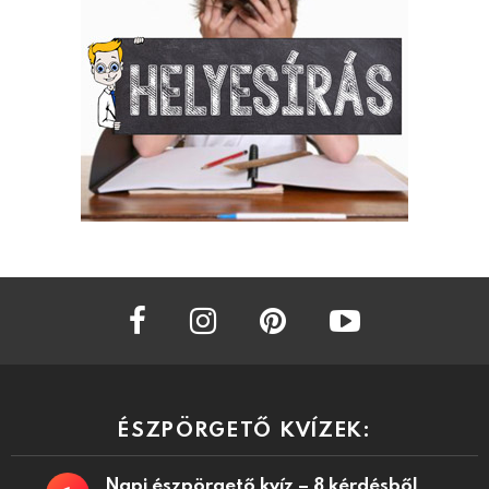
facebook
instagram
pinterest
youtube
ÉSZPÖRGETŐ KVÍZEK:
Napi észpörgető kvíz – 8 kérdésből