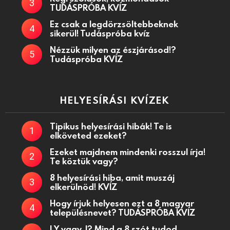
TUDÁSPRÓBA KVÍZ
Ez csak a legdörzsöltebbeknek
sikerül! Tudáspróba kvíz
Nézzük milyen az észjárásod!?
Tudáspróba KVÍZ
HELYESÍRÁSI KVÍZEK
Tipikus helyesírási hibák! Te is
elköveted ezeket?
Ezeket majdnem mindenki rosszul írja!
Te köztük vagy?
8 helyesírási hiba, amit muszáj
elkerülnöd! KVÍZ
Hogy írjuk helyesen ezt a 8 magyar
településnevet? TUDÁSPRÓBA KVÍZ
LY vagy J? Mind a 8 szót tudod