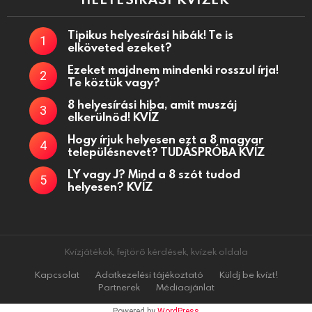
Tipikus helyesírási hibák! Te is
elköveted ezeket?
Ezeket majdnem mindenki rosszul írja!
Te köztük vagy?
8 helyesírási hiba, amit muszáj
elkerülnöd! KVÍZ
Hogy írjuk helyesen ezt a 8 magyar
településnevet? TUDÁSPRÓBA KVÍZ
LY vagy J? Mind a 8 szót tudod
helyesen? KVÍZ
Kvízjátékok, fejtörő kérdések, kvízek oldala
Kapcsolat
Adatkezelési tájékoztató
Küldj be kvízt!
Partnerek
Médiaajánlat
Powered by
WordPress