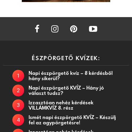
facebook
instagram
pinterest
youtube
ÉSZPÖRGETŐ KVÍZEK:
Napi észpörgető kvíz – 8 kérdésből
hány sikerül?
Napi észpörgető KVÍZ – Hány jó
választ tudsz?
Izzasztóan nehéz kérdések
VILLÁMKVÍZ 8. rész
Ismét napi észpörgető KVÍZ – Készülj
fel az agypörgetésre!
Izzasztóan nehéz kérdések