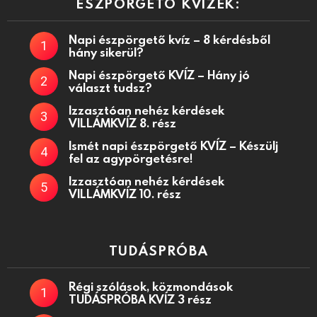
ÉSZPÖRGETŐ KVÍZEK:
Napi észpörgető kvíz – 8 kérdésből
hány sikerül?
Napi észpörgető KVÍZ – Hány jó
választ tudsz?
Izzasztóan nehéz kérdések
VILLÁMKVÍZ 8. rész
Ismét napi észpörgető KVÍZ – Készülj
fel az agypörgetésre!
Izzasztóan nehéz kérdések
VILLÁMKVÍZ 10. rész
TUDÁSPRÓBA
Régi szólások, közmondások
TUDÁSPRÓBA KVÍZ 3 rész