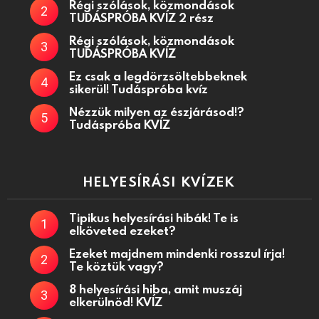
Régi szólások, közmondások
TUDÁSPRÓBA KVÍZ 2 rész
Régi szólások, közmondások
TUDÁSPRÓBA KVÍZ
Ez csak a legdörzsöltebbeknek
sikerül! Tudáspróba kvíz
Nézzük milyen az észjárásod!?
Tudáspróba KVÍZ
HELYESÍRÁSI KVÍZEK
Tipikus helyesírási hibák! Te is
elköveted ezeket?
Ezeket majdnem mindenki rosszul írja!
Te köztük vagy?
8 helyesírási hiba, amit muszáj
elkerülnöd! KVÍZ