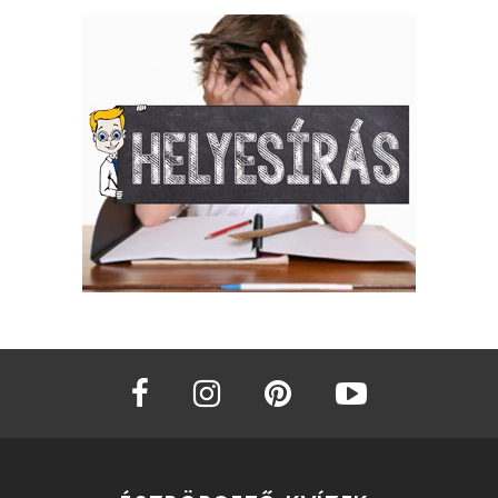
facebook
instagram
pinterest
youtube