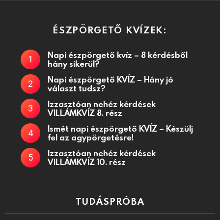
ÉSZPÖRGETŐ KVÍZEK:
Napi észpörgető kvíz – 8 kérdésből
hány sikerül?
Napi észpörgető KVÍZ – Hány jó
választ tudsz?
Izzasztóan nehéz kérdések
VILLÁMKVÍZ 8. rész
Ismét napi észpörgető KVÍZ – Készülj
fel az agypörgetésre!
Izzasztóan nehéz kérdések
VILLÁMKVÍZ 10. rész
TUDÁSPRÓBA