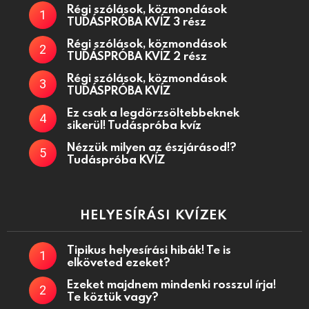
Régi szólások, közmondások
TUDÁSPRÓBA KVÍZ 3 rész
Régi szólások, közmondások
TUDÁSPRÓBA KVÍZ 2 rész
Régi szólások, közmondások
TUDÁSPRÓBA KVÍZ
Ez csak a legdörzsöltebbeknek
sikerül! Tudáspróba kvíz
Nézzük milyen az észjárásod!?
Tudáspróba KVÍZ
HELYESÍRÁSI KVÍZEK
Tipikus helyesírási hibák! Te is
elköveted ezeket?
Ezeket majdnem mindenki rosszul írja!
Te köztük vagy?