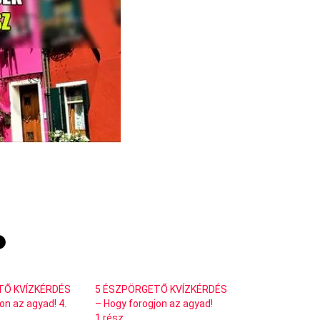
TŐ KVÍZKÉRDÉS
5 ÉSZPÖRGETŐ KVÍZKÉRDÉS
on az agyad! 4.
– Hogy forogjon az agyad!
1.rész