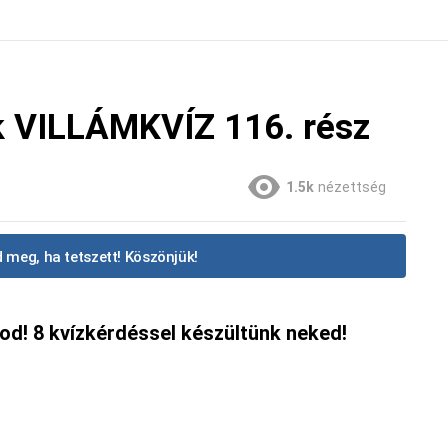
k VILLÁMKVÍZ 116. rész
1.5k
nézettség
 meg, ha tetszett! Köszönjük!
sod! 8 kvízkérdéssel készültünk neked!