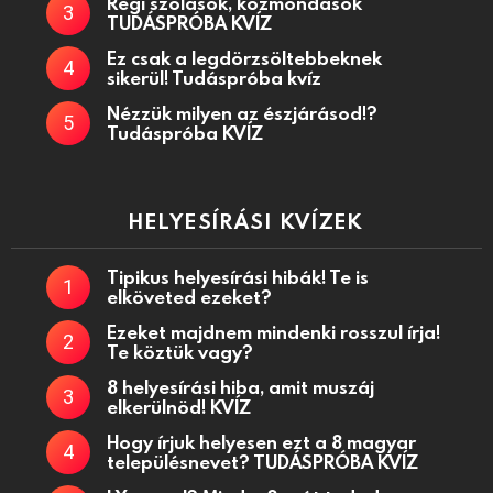
Régi szólások, közmondások
TUDÁSPRÓBA KVÍZ
Ez csak a legdörzsöltebbeknek
sikerül! Tudáspróba kvíz
Nézzük milyen az észjárásod!?
Tudáspróba KVÍZ
HELYESÍRÁSI KVÍZEK
Tipikus helyesírási hibák! Te is
elköveted ezeket?
Ezeket majdnem mindenki rosszul írja!
Te köztük vagy?
8 helyesírási hiba, amit muszáj
elkerülnöd! KVÍZ
Hogy írjuk helyesen ezt a 8 magyar
településnevet? TUDÁSPRÓBA KVÍZ