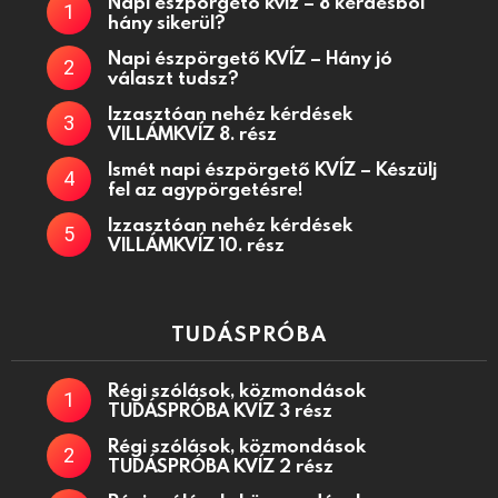
Napi észpörgető kvíz – 8 kérdésből
hány sikerül?
Napi észpörgető KVÍZ – Hány jó
választ tudsz?
Izzasztóan nehéz kérdések
VILLÁMKVÍZ 8. rész
Ismét napi észpörgető KVÍZ – Készülj
fel az agypörgetésre!
Izzasztóan nehéz kérdések
VILLÁMKVÍZ 10. rész
TUDÁSPRÓBA
Régi szólások, közmondások
TUDÁSPRÓBA KVÍZ 3 rész
Régi szólások, közmondások
TUDÁSPRÓBA KVÍZ 2 rész