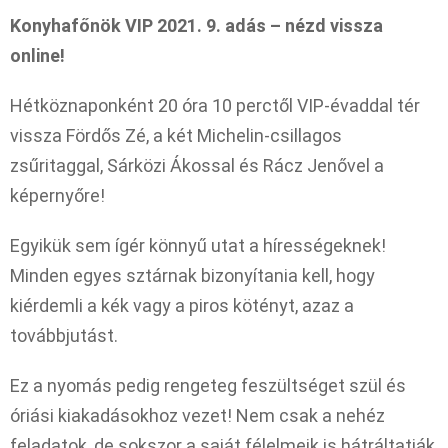
Konyhafőnök VIP 2021. 9. adás – nézd vissza
online!
Hétköznaponként 20 óra 10 perctől VIP-évaddal tér
vissza Fördős Zé, a két Michelin-csillagos
zsűritaggal, Sárközi Ákossal és Rácz Jenővel a
képernyőre!
Egyikük sem ígér könnyű utat a hírességeknek!
Minden egyes sztárnak bizonyítania kell, hogy
kiérdemli a kék vagy a piros kötényt, azaz a
továbbjutást.
Ez a nyomás pedig rengeteg feszültséget szül és
óriási kiakadásokhoz vezet! Nem csak a nehéz
feladatok, de sokszor a saját félelmeik is hátráltatják