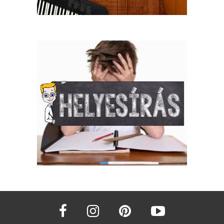
facebook
instagram
pinterest
youtube