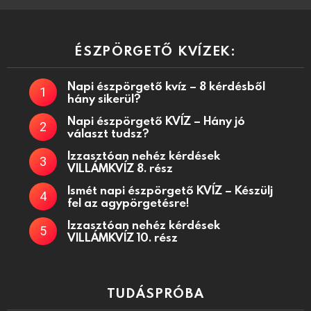
ÉSZPÖRGETŐ KVÍZEK:
Napi észpörgető kvíz – 8 kérdésből
hány sikerül?
Napi észpörgető KVÍZ – Hány jó
választ tudsz?
Izzasztóan nehéz kérdések
VILLÁMKVÍZ 8. rész
Ismét napi észpörgető KVÍZ – Készülj
fel az agypörgetésre!
Izzasztóan nehéz kérdések
VILLÁMKVÍZ 10. rész
TUDÁSPRÓBA