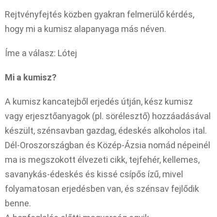
Rejtvényfejtés közben gyakran felmerülő kérdés,
hogy mi a kumisz alapanyaga más néven.
Íme a válasz: Lótej
Mi a kumisz?
A kumisz kancatejből erjedés útján, kész kumisz
vagy erjesztőanyagok (pl. sörélesztő) hozzáadásával
készült, szénsavban gazdag, édeskés alkoholos ital.
Dél-Oroszországban és Közép-Ázsia nomád népeinél
ma is megszokott élvezeti cikk, tejfehér, kellemes,
savanykás-édeskés és kissé csípős ízű, mivel
folyamatosan erjedésben van, és szénsav fejlődik
benne.