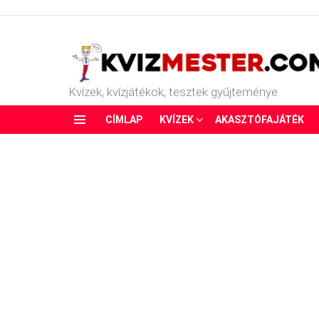
Kvízek, kvízjátékok, tesztek gyűjteménye
CÍMLAP
KVÍZEK
AKASZTÓFAJÁTÉK
Menu