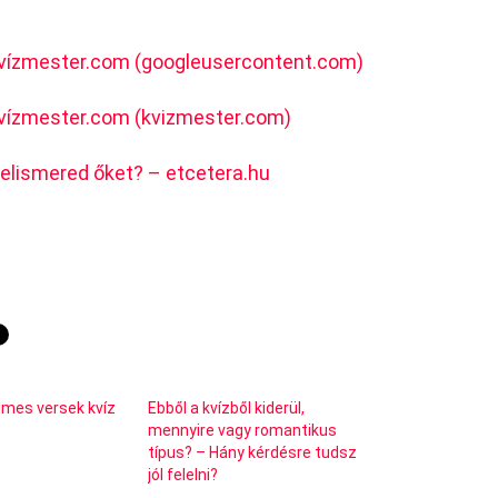
 Kvízmester.com (googleusercontent.com)
 Kvízmester.com (kvizmester.com)
felismered őket? – etcetera.hu
elmes versek kvíz
Ebből a kvízből kiderül,
mennyire vagy romantikus
típus? – Hány kérdésre tudsz
jól felelni?