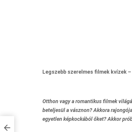
Legszebb szerelmes filmek kvízek – 
Otthon vagy a romantikus filmek világ
beteljesül a vásznon? Akkora rajongój
egyetlen képkockából őket? Akkor pró