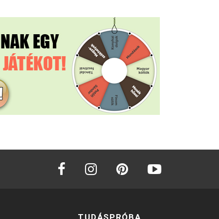
facebook
instagram
pinterest
youtube
TUDÁSPRÓBA