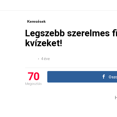
Keresések
Legszebb szerelmes f
kvízeket!
4 éve
70
Oszd
Megosztás