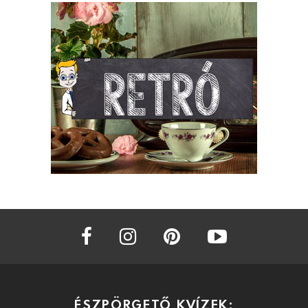
facebook
instagram
pinterest
youtube
ÉSZPÖRGETŐ KVÍZEK: