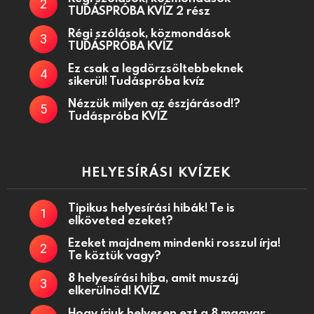
TUDÁSPRÓBA KVÍZ 2 rész
Régi szólások, közmondások
TUDÁSPRÓBA KVÍZ
Ez csak a legdörzsöltebbeknek
sikerül! Tudáspróba kvíz
Nézzük milyen az észjárásod!?
Tudáspróba KVÍZ
HELYESÍRÁSI KVÍZEK
Tipikus helyesírási hibák! Te is
elköveted ezeket?
Ezeket majdnem mindenki rosszul írja!
Te köztük vagy?
8 helyesírási hiba, amit muszáj
elkerülnöd! KVÍZ
Hogy írjuk helyesen ezt a 8 magyar