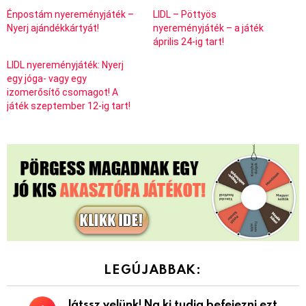
Énpostám nyereményjáték –
LIDL – Pöttyös
Nyerj ajándékkártyát!
nyereményjáték – a játék
április 24-ig tart!
LIDL nyereményjáték: Nyerj
egy jóga- vagy egy
izomerősítő csomagot! A
játék szeptember 12-ig tart!
LEGÚJABBAK:
Játssz velünk! Na ki tudja befejezni ezt