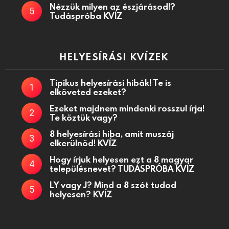
Nézzük milyen az észjárásod!?
Tudáspróba KVÍZ
HELYESÍRÁSI KVÍZEK
Tipikus helyesírási hibák! Te is
elköveted ezeket?
Ezeket majdnem mindenki rosszul írja!
Te köztük vagy?
8 helyesírási hiba, amit muszáj
elkerülnöd! KVÍZ
Hogy írjuk helyesen ezt a 8 magyar
településnevet? TUDÁSPRÓBA KVÍZ
LY vagy J? Mind a 8 szót tudod
helyesen? KVÍZ