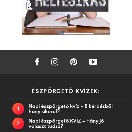
facebook
instagram
pinterest
youtube
ÉSZPÖRGETŐ KVÍZEK:
Napi észpörgető kvíz – 8 kérdésből
hány sikerül?
Napi észpörgető KVÍZ – Hány jó
választ tudsz?