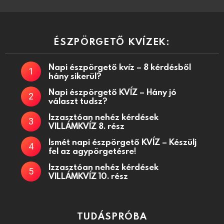
ÉSZPÖRGETŐ KVÍZEK:
Napi észpörgető kvíz – 8 kérdésből
hány sikerül?
Napi észpörgető KVÍZ – Hány jó
választ tudsz?
Izzasztóan nehéz kérdések
VILLÁMKVÍZ 8. rész
Ismét napi észpörgető KVÍZ – Készülj
fel az agypörgetésre!
Izzasztóan nehéz kérdések
VILLÁMKVÍZ 10. rész
TUDÁSPRÓBA