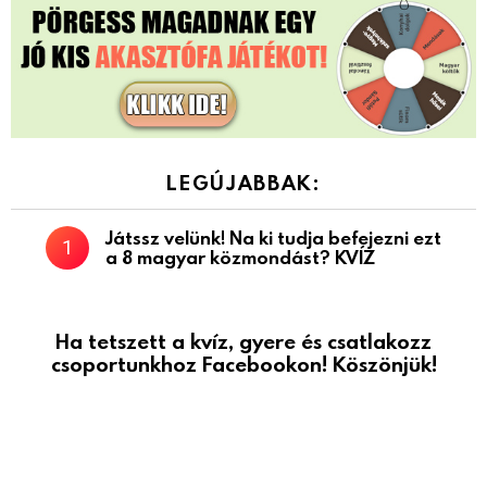
LEGÚJABBAK:
Játssz velünk! Na ki tudja befejezni ezt
a 8 magyar közmondást? KVÍZ
Ha tetszett a kvíz, gyere és csatlakozz
csoportunkhoz Facebookon! Köszönjük!