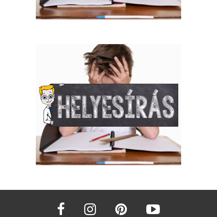
facebook
instagram
pinterest
youtube