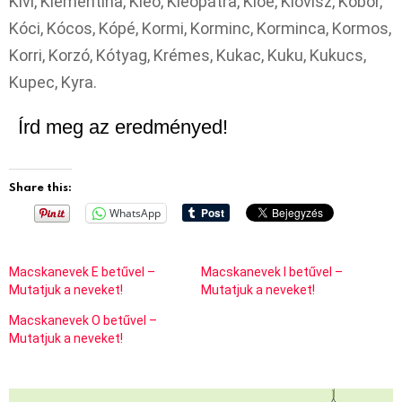
Kivi, Klementína, Kleó, Kleopátra, Kloé, Klovisz, Kóbor,
Kóci, Kócos, Kópé, Kormi, Korminc, Korminca, Kormos,
Korri, Korzó, Kótyag, Krémes, Kukac, Kuku, Kukucs,
Kupec, Kyra.
Írd meg az eredményed!
Share this:
WhatsApp
Macskanevek E betűvel –
Macskanevek I betűvel –
Mutatjuk a neveket!
Mutatjuk a neveket!
Macskanevek O betűvel –
Mutatjuk a neveket!