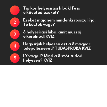
Tipikus helyesírási hibák! Te is
elköveted ezeket?
Ezeket majdnem mindenki rosszul írja!
Te köztük vagy?
8 helyesírási hiba, amit muszáj
elkerülnöd! KVÍZ
Hogy írjuk helyesen ezt a 8 magyar
településnevet? TUDÁSPRÓBA KVÍZ
LY vagy J? Mind a 8 szót tudod
helyesen? KVÍZ
Kvízjátékok, fejtörő kérdések, kvízek oldala
Kapcsolat
Adatkezelési tájékoztató
Küldj be kvízt!
Partnerek
Médiaajánlat
Powered by
WordPress