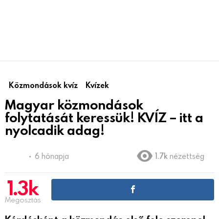
Közmondások kvíz
Kvízek
Magyar közmondások
folytatását keressük! KVÍZ – itt a
nyolcadik adag!
6 hónapja
1.7k
nézettség
1.3k
Megosztás