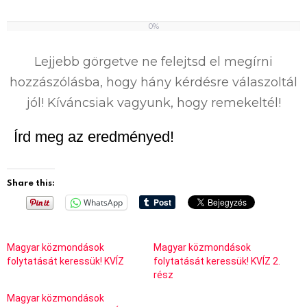
0%
0
%
Lejjebb görgetve ne felejtsd el megírni
hozzászólásba, hogy hány kérdésre válaszoltál
jól! Kíváncsiak vagyunk, hogy remekeltél!
Írd meg az eredményed!
Share this:
WhatsApp
Magyar közmondások
Magyar közmondások
folytatását keressük! KVÍZ
folytatását keressük! KVÍZ 2.
rész
Magyar közmondások