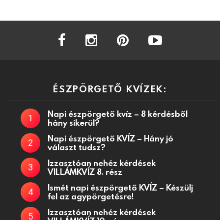
facebook
instagram
pinterest
youtube
ÉSZPÖRGETŐ KVÍZEK:
Napi észpörgető kvíz – 8 kérdésből
hány sikerül?
Napi észpörgető KVÍZ – Hány jó
választ tudsz?
Izzasztóan nehéz kérdések
VILLÁMKVÍZ 8. rész
Ismét napi észpörgető KVÍZ – Készülj
fel az agypörgetésre!
Izzasztóan nehéz kérdések