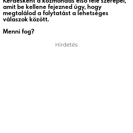
Kérdésként a közmondás első fele szerepel,
amit be kellene fejezned úgy, hogy
megtalálod a folytatást a lehetséges
válaszok között.
Menni fog?
Hirdetés