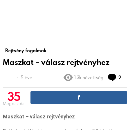
Rejtvény fogalmak
Maszkat – válasz rejtvényhez
hoz
5 éve
1.3k
nézettség
2
35
Megosztás
Maszkat – válasz rejtvényhez