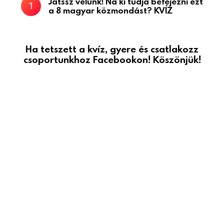
Játssz velünk! Na ki tudja befejezni ezt
a 8 magyar közmondást? KVÍZ
Ha tetszett a kvíz, gyere és csatlakozz
csoportunkhoz Facebookon! Köszönjük!