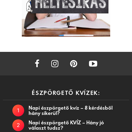
facebook
instagram
pinterest
youtube
ÉSZPÖRGETŐ KVÍZEK:
Napi észpörgető kvíz – 8 kérdésből
hány sikerül?
Napi észpörgető KVÍZ – Hány jó
választ tudsz?