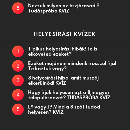
Nézzük milyen az észjárásod!?
Tudáspróba KVÍZ
HELYESÍRÁSI KVÍZEK
Tipikus helyesírási hibák! Te is
elköveted ezeket?
Ezeket majdnem mindenki rosszul írja!
Te köztük vagy?
8 helyesírási hiba, amit muszáj
elkerülnöd! KVÍZ
Hogy írjuk helyesen ezt a 8 magyar
településnevet? TUDÁSPRÓBA KVÍZ
LY vagy J? Mind a 8 szót tudod
helyesen? KVÍZ