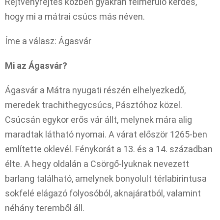
Rejtvényfejtés közben gyakran felmerülő kérdés,
hogy mi a mátrai csúcs más néven.
Íme a válasz: Ágasvár
Mi az Ágasvár?
Ágasvár a Mátra nyugati részén elhelyezkedő,
meredek trachithegycsúcs, Pásztóhoz közel.
Csúcsán egykor erős vár állt, melynek mára alig
maradtak látható nyomai. A várat először 1265-ben
említette oklevél. Fénykorát a 13. és a 14. században
élte. A hegy oldalán a Csörgő-lyuknak nevezett
barlang található, amelynek bonyolult térlabirintusa
sokfelé elágazó folyosóból, aknajáratból, valamint
néhány teremből áll.