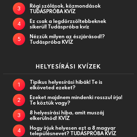
Régi szólások, közmondások
TUDÁSPRÓBA KVÍZ
Ez csak a legdörzsöltebbeknek
sikerül! Tudáspróba kvíz
Nézzük milyen az észjárásod!?
Tudáspróba KVÍZ
HELYESÍRÁSI KVÍZEK
Tipikus helyesírási hibák! Te is
elköveted ezeket?
Ezeket majdnem mindenki rosszul írja!
Te köztük vagy?
8 helyesírási hiba, amit muszáj
elkerülnöd! KVÍZ
Hogy írjuk helyesen ezt a 8 magyar
településnevet? TUDÁSPRÓBA KVÍZ