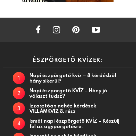
facebook
instagram
pinterest
youtube
ÉSZPÖRGETŐ KVÍZEK:
Napi észpörgető kvíz – 8 kérdésből
hány sikerül?
Napi észpörgető KVÍZ – Hány jó
választ tudsz?
Izzasztóan nehéz kérdések
VILLÁMKVÍZ 8. rész
Ismét napi észpörgető KVÍZ – Készülj
fel az agypörgetésre!
Izzasztóan nehéz kérdések