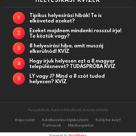
Tipikus helyesírási hibák! Te is
elköveted ezeket?
Ezeket majdnem mindenki rosszul írja!
Te köztük vagy?
8 helyesírási hiba, amit muszáj
elkerülnöd! KVÍZ
Hogy írjuk helyesen ezt a 8 magyar
településnevet? TUDÁSPRÓBA KVÍZ
LY vagy J? Mind a 8 szót tudod
helyesen? KVÍZ
Kvízjátékok, fejtörő kérdések, kvízek oldala
Kapcsolat
Adatkezelési tájékoztató
Küldj be kvízt!
Partnerek
Médiaajánlat
Powered by
WordPress