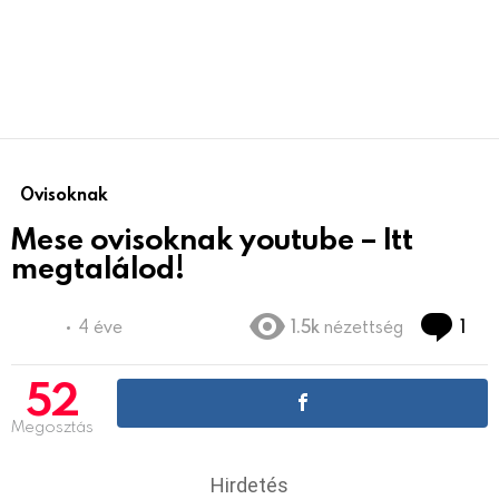
Ovisoknak
Mese ovisoknak youtube – Itt
megtalálod!
Co
4 éve
1.5k
nézettség
1
52
Megosztás
Hirdetés