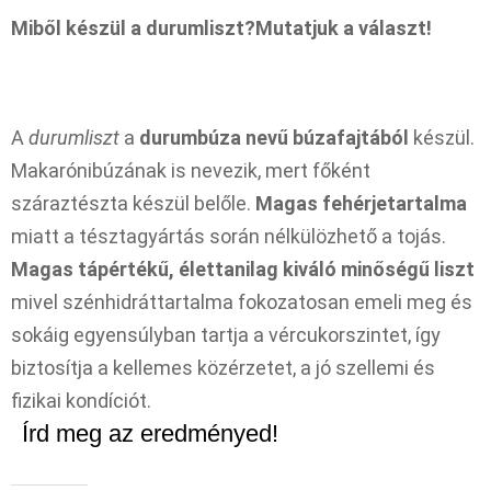
Miből készül a durumliszt?Mutatjuk a választ!
A
durumliszt
a
durumbúza nevű búzafajtából
készül.
Makarónibúzának is nevezik, mert főként
száraztészta készül belőle.
Magas fehérjetartalma
miatt a tésztagyártás során nélkülözhető a tojás.
Magas tápértékű, élettanilag kiváló minőségű liszt
mivel szénhidráttartalma fokozatosan emeli meg és
sokáig egyensúlyban tartja a vércukorszintet, így
biztosítja a kellemes közérzetet, a jó szellemi és
fizikai kondíciót.
Írd meg az eredményed!