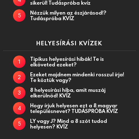
sikerül! Tudáspróba kvíz
Nézzük milyen az észjárásod!?
Tudáspróba KVÍZ
HELYESÍRÁSI KVÍZEK
Tipikus helyesírási hibák! Te is
elköveted ezeket?
Ezeket majdnem mindenki rosszul írja!
Te köztük vagy?
8 helyesírási hiba, amit muszáj
elkerülnöd! KVÍZ
Hogy írjuk helyesen ezt a 8 magyar
településnevet? TUDÁSPRÓBA KVÍZ
LY vagy J? Mind a 8 szót tudod
helyesen? KVÍZ