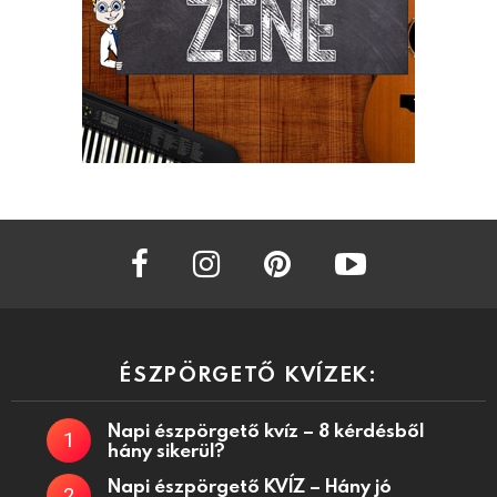
facebook
instagram
pinterest
youtube
ÉSZPÖRGETŐ KVÍZEK:
Napi észpörgető kvíz – 8 kérdésből
hány sikerül?
Napi észpörgető KVÍZ – Hány jó