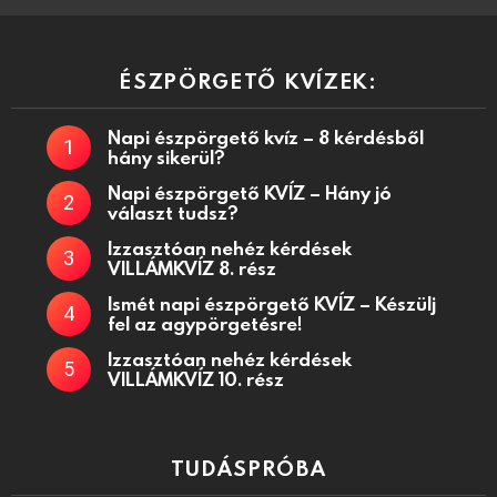
ÉSZPÖRGETŐ KVÍZEK:
Napi észpörgető kvíz – 8 kérdésből
hány sikerül?
Napi észpörgető KVÍZ – Hány jó
választ tudsz?
Izzasztóan nehéz kérdések
VILLÁMKVÍZ 8. rész
Ismét napi észpörgető KVÍZ – Készülj
fel az agypörgetésre!
Izzasztóan nehéz kérdések
VILLÁMKVÍZ 10. rész
TUDÁSPRÓBA