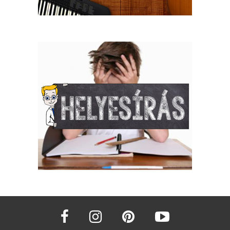
facebook
instagram
pinterest
youtube