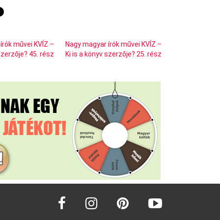
írók művei KVÍZ –
Nagy magyar írók művei KVÍZ –
 szerzője? 45. rész
Ki is a könyv szerzője? 25. rész
facebook
instagram
pinterest
youtube