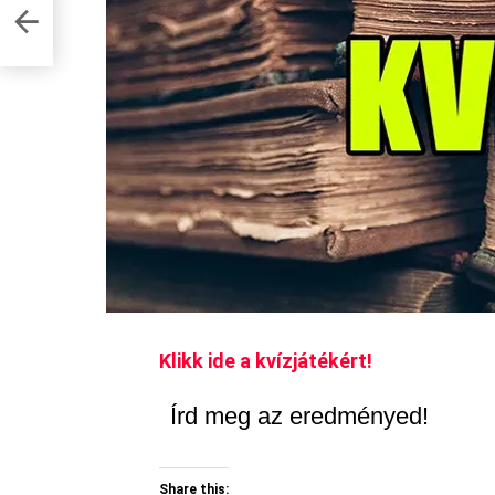
s a
Klikk ide a kvízjátékért!
Írd meg az eredményed!
Share this: