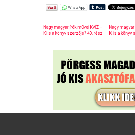
WhatsApp
Nagy magyar írók művei KVÍZ –
Nagy magyar 
Ki is a könyv szerzője? 43. rész
Ki is a könyv