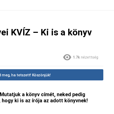
i KVÍZ – Ki is a könyv
1.7k
nézettség
 meg, ha tetszett! Köszönjük!
. Mutatjuk a könyv címét, neked pedig
, hogy ki is az írója az adott könyvnek!