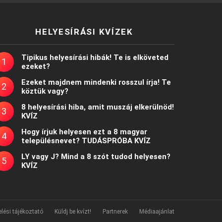
HELYESÍRÁSI KVÍZEK
Tipikus helyesírási hibák! Te is elköveted
ezeket?
Ezeket majdnem mindenki rosszul írja! Te
köztük vagy?
8 helyesírási hiba, amit muszáj elkerülnöd!
KVÍZ
Hogy írjuk helyesen ezt a 8 magyar
településnevet? TUDÁSPRÓBA KVÍZ
LY vagy J? Mind a 8 szót tudod helyesen?
KVÍZ
lési tájékoztató
Küldj be kvízt!
Partnerek
Médiaajánlat