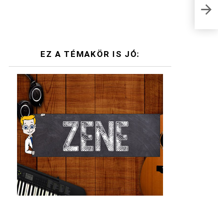
Nagy
köny
EZ A TÉMAKÖR IS JÓ: