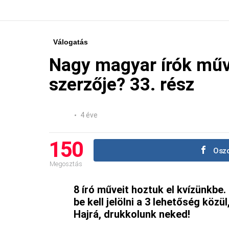
Válogatás
Nagy magyar írók műve
szerzője? 33. rész
4 éve
150
Oszd
Megosztás
8 író műveit hoztuk el kvízünkbe
be kell jelölni a 3 lehetőség közül
Hajrá, drukkolunk neked!