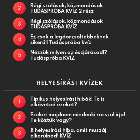
Régi szólások, közmondások
TUDÁSPRÓBA KVÍZ 2 rész
Régi szólások, közmondások
TUDÁSPRÓBA KVÍZ
Ez csak a legdörzsöltebbeknek
sikerül! Tudáspróba kvíz
Nézzük milyen az észjárásod!?
Tudáspróba KVÍZ
HELYESÍRÁSI KVÍZEK
Tipikus helyesírási hibák! Te is
elköveted ezeket?
Ezeket majdnem mindenki rosszul írja!
Te köztük vagy?
8 helyesírási hiba, amit muszáj
elkerülnöd! KVÍZ