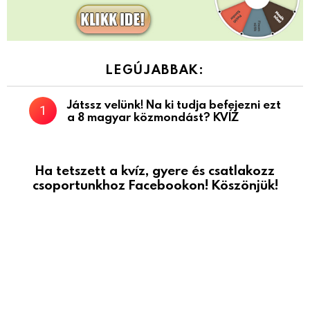
LEGÚJABBAK:
Játssz velünk! Na ki tudja befejezni ezt
a 8 magyar közmondást? KVÍZ
Ha tetszett a kvíz, gyere és csatlakozz
csoportunkhoz Facebookon! Köszönjük!