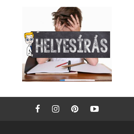
facebook
instagram
pinterest
youtube