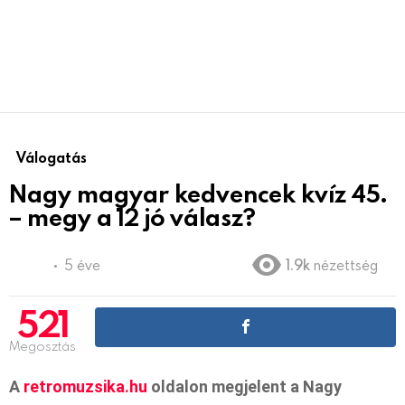
Válogatás
Nagy magyar kedvencek kvíz 45.
– megy a 12 jó válasz?
5 éve
1.9k
nézettség
521
Megosztás
A
retromuzsika.hu
oldalon megjelent a Nagy