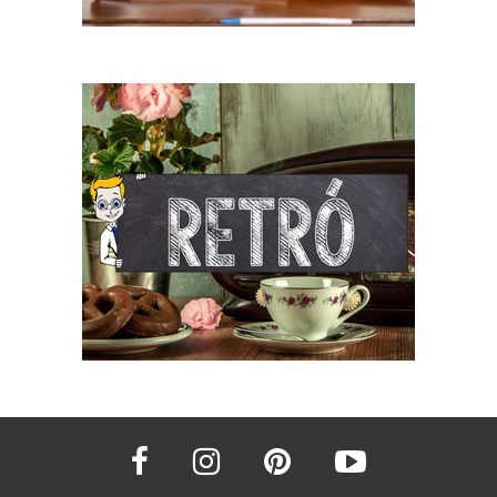
facebook
instagram
pinterest
youtube