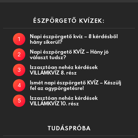
ÉSZPÖRGETŐ KVÍZEK:
Napi észpörgető kvíz – 8 kérdésből
hány sikerül?
Napi észpörgető KVÍZ – Hány jó
választ tudsz?
Izzasztóan nehéz kérdések
VILLÁMKVÍZ 8. rész
Ismét napi észpörgető KVÍZ – Készülj
fel az agypörgetésre!
Izzasztóan nehéz kérdések
VILLÁMKVÍZ 10. rész
TUDÁSPRÓBA