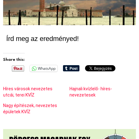
Írd meg az eredményed!
Share this:
WhatsApp
Híres városok nevezetes
Hajnali kvízlelő- híres-
utcái, terei KVÍZ
nevezetesek
Nagy építészek, nevezetes
épületek KVÍZ