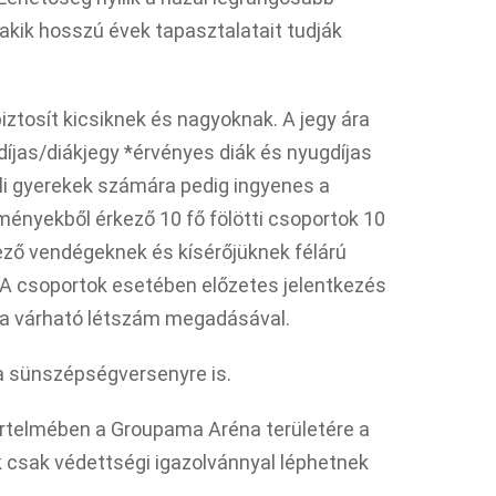
akik hosszú évek tapasztalatait tudják
ztosít kicsiknek és nagyoknak. A jegy ára
díjas/diákjegy *érvényes diák és nyugdíjas
luli gyerekek számára pedig ingyenes a
zményekből érkező 10 fő fölötti csoportok 10
ező vendégeknek és kísérőjüknek félárú
 A csoportok esetében előzetes jelentkezés
 a várható létszám megadásával.
 a sünszépségversenyre is.
 értelmében a Groupama Aréna területére a
k csak védettségi igazolvánnyal léphetnek