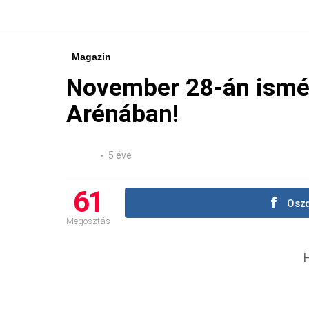
Magazin
November 28-án ismé
Arénában!
5 éve
61
Oszd
Megosztás