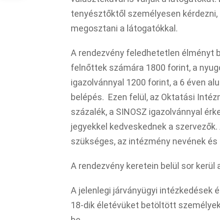
tenyésztőktől személyesen kérdezni, 
megosztani a látogatókkal.
A rendezvény feledhetetlen élményt bi
felnőttek számára 1800 forint, a nyug
igazolvánnyal 1200 forint, a 6 éven a
belépés. Ezen felül, az Oktatási Inté
százalék, a SINOSZ igazolvánnyal érk
jegyekkel kedveskednek a szervezők.
szükséges, az intézmény nevének és
A rendezvény keretein belül sor kerül
A jelenlegi járványügyi intézkedések
18-dik életévüket betöltött személye
be.