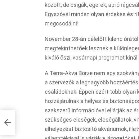
között, de csigák, egerek, apró rágcsá
Egyszóval minden olyan érdekes és ri
megcsodálni!
November 28-án délelőtt kilenc órátó
megtekinthetőek lesznek a különleges
kiváló őszi, vasárnapi programot kínál.
A Terra-Akva Börze nem egy szokványo
a szervezők a legnagyobb hozzáértés 
családoknak. Éppen ezért több olyan 
hozzájárulnak a helyes és biztonságos
szakszerű információval ellátják az ér
szükséges eleségek, eleségállatok, vi
elhelyezést biztosító akváriumok, ille
választékával is várják a látogatókat.