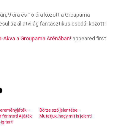
-án, 9 óra és 16 óra között a Groupama
sül az állatvilág fantasztikus csodái között!
a-Akva a Groupama Arénában!
appeared first
yereményjáték –
Börze szó jelentése –
 forintot! A játék
Mutatjuk, hogy mit is jelent!
g tart!