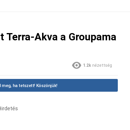
t Terra-Akva a Groupama
1.2k
nézettség
 meg, ha tetszett! Köszönjük!
Hirdetés