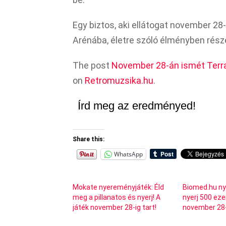
Egy biztos, aki ellátogat november 28
Arénába, életre szóló élményben része
The post
November 28-án ismét Terr
on
Retromuzsika.hu
.
Írd meg az eredményed!
Share this:
WhatsApp
Mokate nyereményjáték: Éld
Biomed.hu n
meg a pillanatos és nyerj! A
nyerj 500 ezer
játék november 28-ig tart!
november 28-i