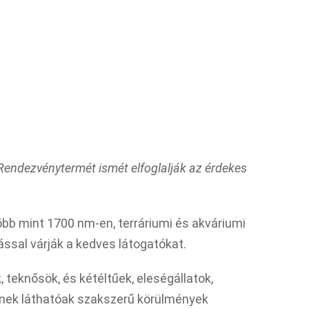
endezvénytermét ismét elfoglalják az érdekes
öbb mint 1700 nm-en, terráriumi és akváriumi
ással várják a kedves látogatókat.
, teknősök, és kétéltűek, eleségállatok,
znek láthatóak szakszerű körülmények