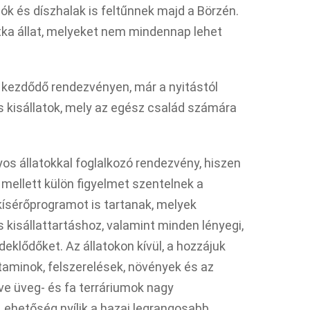
lók és díszhalak is feltűnnek majd a Börzén.
tka állat, melyeket nem mindennap lehet
l kezdődő rendezvényen, már a nyitástól
 kisállatok, mely az egész család számára
s állatokkal foglalkozó rendezvény, hiszen
mellett külön figyelmet szentelnek a
kísérőprogramot is tartanak, melyek
 kisállattartáshoz, valamint minden lényegi,
deklődőket. Az állatokon kívül, a hozzájuk
taminok, felszerelések, növények és az
tve üveg- és fa terráriumok nagy
 Lehetőség nyílik a hazai legrangosabb