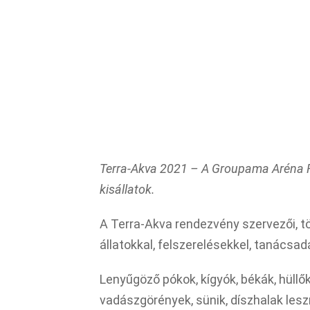
Terra-Akva 2021 – A Groupama Aréna R
kisállatok.
A Terra-Akva rendezvény szervezői, t
állatokkal, felszerelésekkel, tanácsad
Lenyűgöző pókok, kígyók, békák, hüllők
vadászgörények, sünik, díszhalak les