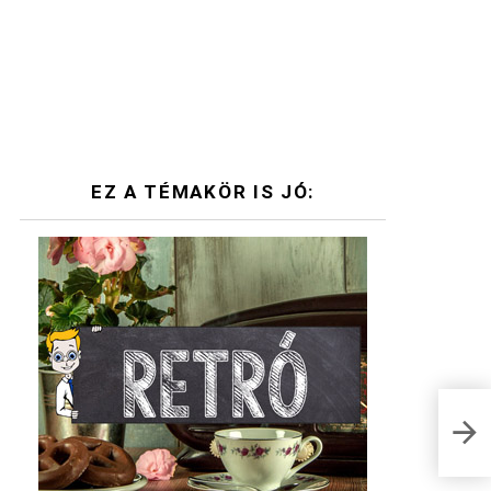
EZ A TÉMAKÖR IS JÓ:
Izza
58. 