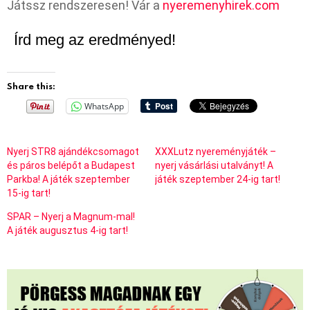
Játssz rendszeresen! Vár a
nyeremenyhirek.com
Írd meg az eredményed!
Share this:
WhatsApp
Nyerj STR8 ajándékcsomagot
XXXLutz nyereményjáték –
és páros belépőt a Budapest
nyerj vásárlási utalványt! A
Parkba! A játék szeptember
játék szeptember 24-ig tart!
15-ig tart!
SPAR – Nyerj a Magnum-mal!
A játék augusztus 4-ig tart!