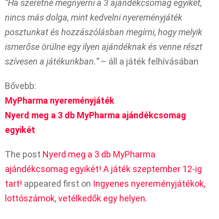
“Ha szeretné megnyerni a 3 ajándékcsomag egyikét,
nincs más dolga, mint kedvelni nyereményjáték
posztunkat és hozzászólásban megírni, hogy melyik
ismerőse örülne egy ilyen ajándéknak és venne részt
szívesen a játékunkban.”
– áll a játék felhívásában
Bővebb:
MyPharma nyereményjáték
Nyerd meg a 3 db MyPharma ajándékcsomag
egyikét
The post
Nyerd meg a 3 db MyPharma
ajándékcsomag egyikét! A játék szeptember 12-ig
tart!
appeared first on
Ingyenes nyereményjátékok,
lottószámok, vetélkedők egy helyen
.