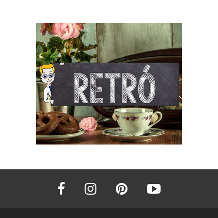
facebook
instagram
pinterest
youtube