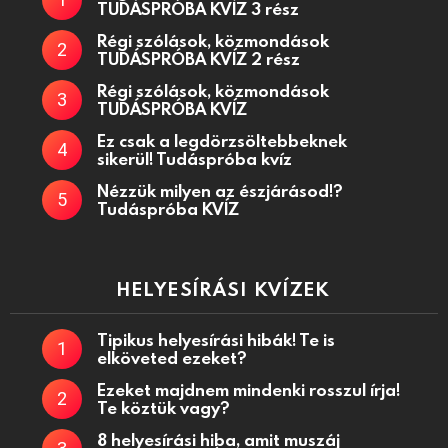
TUDÁSPRÓBA KVÍZ 3 rész
Régi szólások, közmondások
TUDÁSPRÓBA KVÍZ 2 rész
Régi szólások, közmondások
TUDÁSPRÓBA KVÍZ
Ez csak a legdörzsöltebbeknek
sikerül! Tudáspróba kvíz
Nézzük milyen az észjárásod!?
Tudáspróba KVÍZ
HELYESÍRÁSI KVÍZEK
Tipikus helyesírási hibák! Te is
elköveted ezeket?
Ezeket majdnem mindenki rosszul írja!
Te köztük vagy?
8 helyesírási hiba, amit muszáj