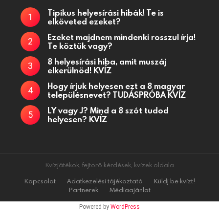
Tipikus helyesírási hibák! Te is
elköveted ezeket?
Ezeket majdnem mindenki rosszul írja!
Te köztük vagy?
8 helyesírási hiba, amit muszáj
elkerülnöd! KVÍZ
Hogy írjuk helyesen ezt a 8 magyar
településnevet? TUDÁSPRÓBA KVÍZ
LY vagy J? Mind a 8 szót tudod
helyesen? KVÍZ
Kvízjátékok, fejtörő kérdések, kvízek oldala
Kapcsolat
Adatkezelési tájékoztató
Küldj be kvízt!
Partnerek
Médiaajánlat
Powered by
WordPress