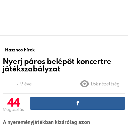
Hasznos hírek
Nyerj páros belépőt koncertre
játékszabályzat
9 éve
1.5k
nézettség
44
Megosztás
A nyereményjátékban kizárólag azon