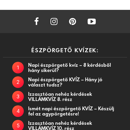
facebook
instagram
pinterest
youtube
ÉSZPÖRGETŐ KVÍZEK:
Napi észpörgető kvíz – 8 kérdésből
hány sikerül?
Napi észpörgető KVÍZ – Hány jó
választ tudsz?
Izzasztóan nehéz kérdések
VILLÁMKVÍZ 8. rész
Ismét napi észpörgető KVÍZ – Készülj
fel az agypörgetésre!
Izzasztóan nehéz kérdések
VILLÁMKVÍZ 10. rész