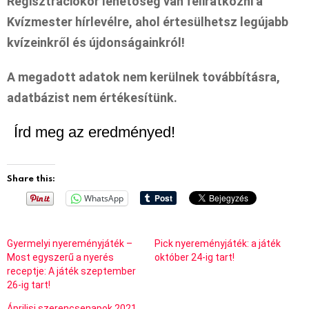
Regisztrációkor lehetőség van feliratkozni a
Kvízmester hírlevélre, ahol értesülhetsz legújabb
kvízeinkről és újdonságainkról!
A megadott adatok nem kerülnek továbbításra,
adatbázist nem értékesítünk.
Írd meg az eredményed!
Share this:
WhatsApp
Gyermelyi nyereményjáték –
Pick nyereményjáték: a játék
Most egyszerű a nyerés
október 24-ig tart!
receptje: A játék szeptember
26-ig tart!
Áprilisi szerencsenapok 2021