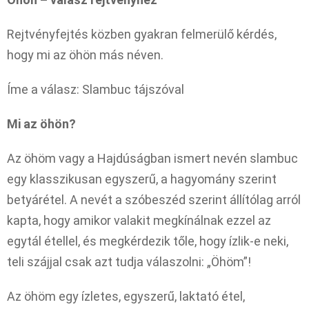
Rejtvényfejtés közben gyakran felmerülő kérdés,
hogy mi az öhön más néven.
Íme a válasz: Slambuc tájszóval
Mi az öhön?
Az öhöm vagy a Hajdúságban ismert nevén slambuc
egy klasszikusan egyszerű, a hagyomány szerint
betyárétel. A nevét a szóbeszéd szerint állítólag arról
kapta, hogy amikor valakit megkínálnak ezzel az
egytál étellel, és megkérdezik tőle, hogy ízlik-e neki,
teli szájjal csak azt tudja válaszolni: „Öhöm”!
Az öhöm egy ízletes, egyszerű, laktató étel,