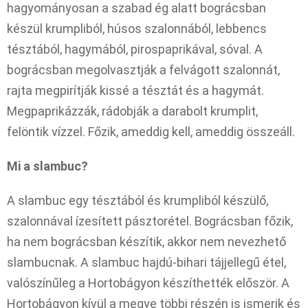
hagyományosan a szabad ég alatt bográcsban
készül krumpliból, húsos szalonnából, lebbencs
tésztából, hagymából, pirospaprikával, sóval. A
bográcsban megolvasztják a felvágott szalonnát,
rajta megpirítják kissé a tésztát és a hagymát.
Megpaprikázzák, rádobják a darabolt krumplit,
felöntik vízzel. Főzik, ameddig kell, ameddig összeáll.
Mi a slambuc?
A slambuc egy tésztából és krumpliból készülő,
szalonnával ízesített pásztorétel. Bográcsban főzik,
ha nem bográcsban készítik, akkor nem nevezhető
slambucnak. A slambuc hajdú-bihari tájjellegű étel,
valószínűleg a Hortobágyon készíthették először. A
Hortobágyon kívül a megye többi részén is ismerik és