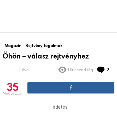
Magazin
Rejtvény fogalmak
Öhön – válasz rejtvényhez
hoz
4 éve
1.1k
nézettség
2
35
Megosztás
Hirdetés