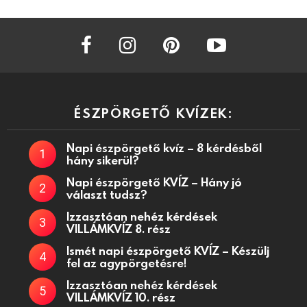
facebook
instagram
pinterest
youtube
ÉSZPÖRGETŐ KVÍZEK:
Napi észpörgető kvíz – 8 kérdésből
hány sikerül?
Napi észpörgető KVÍZ – Hány jó
választ tudsz?
Izzasztóan nehéz kérdések
VILLÁMKVÍZ 8. rész
Ismét napi észpörgető KVÍZ – Készülj
fel az agypörgetésre!
Izzasztóan nehéz kérdések
VILLÁMKVÍZ 10. rész