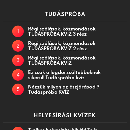
TUDÁSPRÓBA
Régi szólások, közmondások
TUDÁSPRÓBA KVÍZ 3 rész
Régi szólások, közmondások
TUDÁSPRÓBA KVÍZ 2 rész
Régi szólások, közmondások
TUDÁSPRÓBA KVÍZ
Ez csak a legdörzsöltebbeknek
sikerül! Tudáspróba kvíz
Nézzük milyen az észjárásod!?
Tudáspróba KVÍZ
HELYESÍRÁSI KVÍZEK
Tipikus helyesírási hibák! Te is