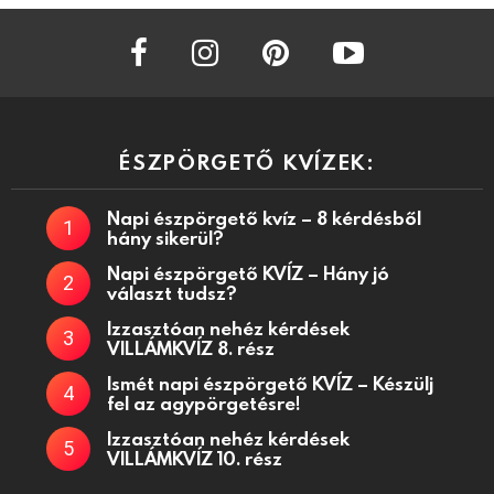
facebook
instagram
pinterest
youtube
ÉSZPÖRGETŐ KVÍZEK:
Napi észpörgető kvíz – 8 kérdésből
hány sikerül?
Napi észpörgető KVÍZ – Hány jó
választ tudsz?
Izzasztóan nehéz kérdések
VILLÁMKVÍZ 8. rész
Ismét napi észpörgető KVÍZ – Készülj
fel az agypörgetésre!
Izzasztóan nehéz kérdések
VILLÁMKVÍZ 10. rész