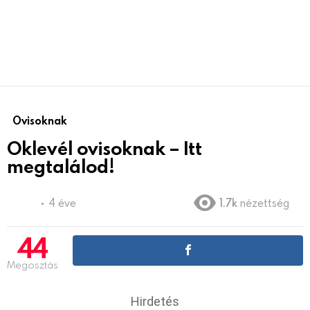
Ovisoknak
Oklevél ovisoknak – Itt
megtalálod!
4 éve
1.7k
nézettség
44
Megosztás
Hirdetés