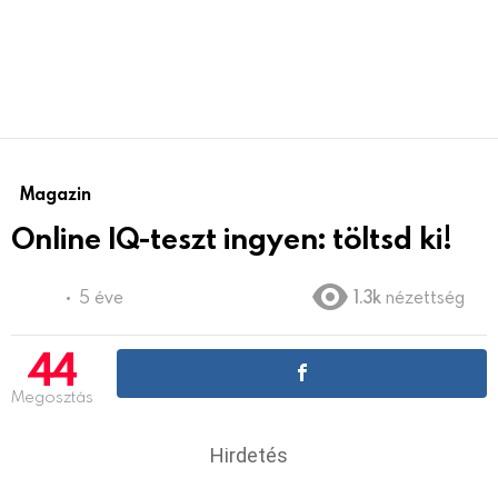
Magazin
Online IQ-teszt ingyen: töltsd ki!
5 éve
1.3k
nézettség
44
Megosztás
Hirdetés