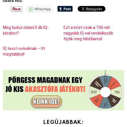
Share this:
WhatsApp
Meg tudsz oldani 5 db IQ-
Ezt a kvízt csak a 150-nél
kérdést?
nagyobb IQ-val rendelkezők
fejtik meg hibátlanra!
IQ teszt ovisoknak – Itt
megtalálod!
LEGÚJABBAK: