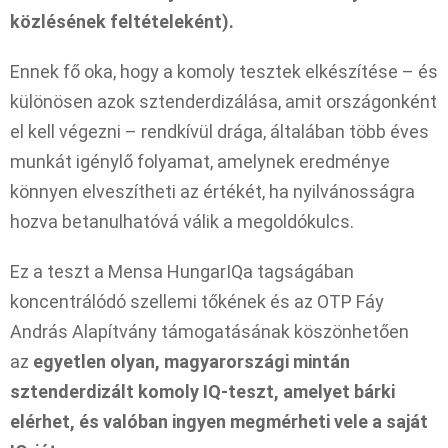
közlésének feltételeként).
Ennek fő oka, hogy a komoly tesztek elkészítése – és
különösen azok sztenderdizálása, amit országonként
el kell végezni – rendkívül drága, általában több éves
munkát igénylő folyamat, amelynek eredménye
könnyen elveszítheti az értékét, ha nyilvánosságra
hozva betanulhatóvá válik a megoldókulcs.
Ez a teszt a Mensa HungarIQa tagságában
koncentrálódó szellemi tőkének és az OTP Fáy
András Alapítvány támogatásának köszönhetően
az
egyetlen olyan, magyarországi mintán
sztenderdizált komoly IQ-teszt, amelyet bárki
elérhet, és valóban ingyen megmérheti vele a saját