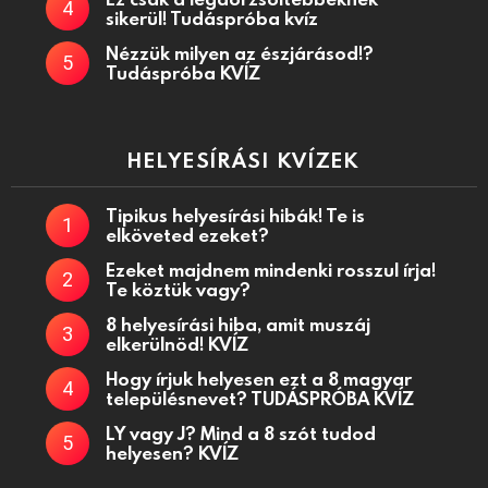
sikerül! Tudáspróba kvíz
Nézzük milyen az észjárásod!?
Tudáspróba KVÍZ
HELYESÍRÁSI KVÍZEK
Tipikus helyesírási hibák! Te is
elköveted ezeket?
Ezeket majdnem mindenki rosszul írja!
Te köztük vagy?
8 helyesírási hiba, amit muszáj
elkerülnöd! KVÍZ
Hogy írjuk helyesen ezt a 8 magyar
településnevet? TUDÁSPRÓBA KVÍZ
LY vagy J? Mind a 8 szót tudod
helyesen? KVÍZ