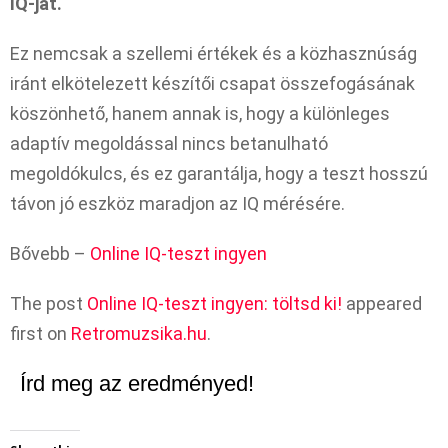
IQ-ját.
Ez nemcsak a szellemi értékek és a közhasznúság
iránt elkötelezett készítői csapat összefogásának
köszönhető, hanem annak is, hogy a különleges
adaptív megoldással nincs betanulható
megoldókulcs, és ez garantálja, hogy a teszt hosszú
távon jó eszköz maradjon az IQ mérésére.
Bővebb –
Online IQ-teszt ingyen
The post
Online IQ-teszt ingyen: töltsd ki!
appeared
first on
Retromuzsika.hu
.
Írd meg az eredményed!