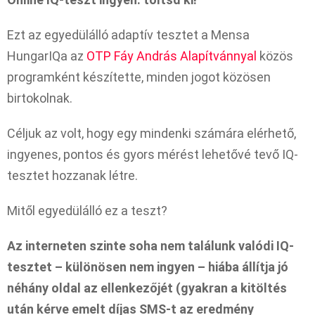
Ezt az egyedülálló adaptív tesztet a Mensa
HungarIQa az
OTP Fáy András Alapítvánnyal
közös
programként készítette, minden jogot közösen
birtokolnak.
Céljuk az volt, hogy egy mindenki számára elérhető,
ingyenes, pontos és gyors mérést lehetővé tevő IQ-
tesztet hozzanak létre.
Mitől egyedülálló ez a teszt?
Az interneten szinte soha nem találunk valódi IQ-
tesztet – különösen nem ingyen – hiába állítja jó
néhány oldal az ellenkezőjét (gyakran a kitöltés
után kérve emelt díjas SMS-t az eredmény