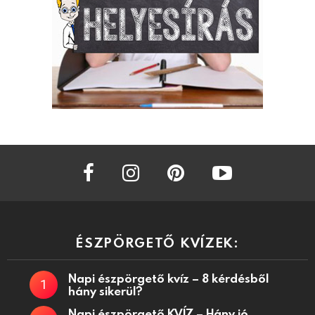
facebook
instagram
pinterest
youtube
ÉSZPÖRGETŐ KVÍZEK:
Napi észpörgető kvíz – 8 kérdésből
hány sikerül?
Napi észpörgető KVÍZ – Hány jó