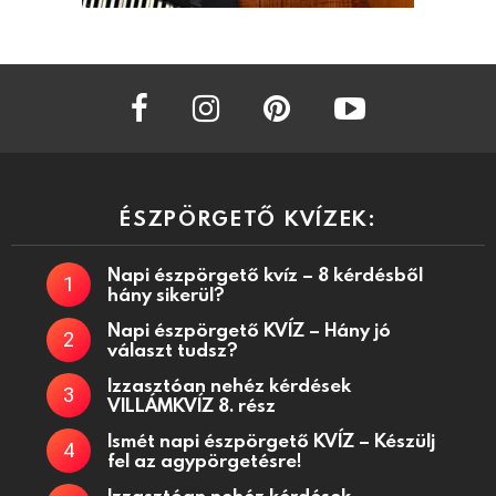
facebook
instagram
pinterest
youtube
ÉSZPÖRGETŐ KVÍZEK:
Napi észpörgető kvíz – 8 kérdésből
hány sikerül?
Napi észpörgető KVÍZ – Hány jó
választ tudsz?
Izzasztóan nehéz kérdések
VILLÁMKVÍZ 8. rész
Ismét napi észpörgető KVÍZ – Készülj
fel az agypörgetésre!
Izzasztóan nehéz kérdések