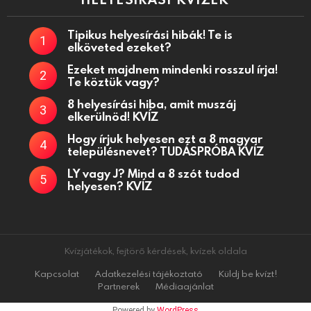
Tipikus helyesírási hibák! Te is
elköveted ezeket?
Ezeket majdnem mindenki rosszul írja!
Te köztük vagy?
8 helyesírási hiba, amit muszáj
elkerülnöd! KVÍZ
Hogy írjuk helyesen ezt a 8 magyar
településnevet? TUDÁSPRÓBA KVÍZ
LY vagy J? Mind a 8 szót tudod
helyesen? KVÍZ
Kvízjátékok, fejtörő kérdések, kvízek oldala
Kapcsolat
Adatkezelési tájékoztató
Küldj be kvízt!
Partnerek
Médiaajánlat
Powered by
WordPress