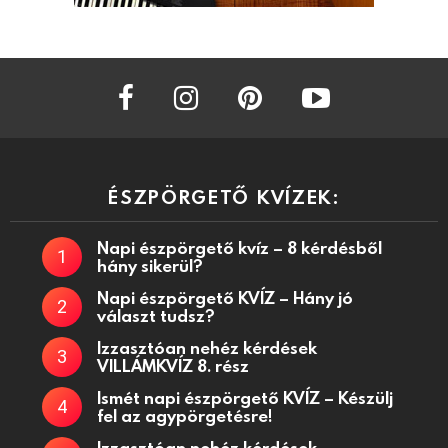
facebook
instagram
pinterest
youtube
ÉSZPÖRGETŐ KVÍZEK:
Napi észpörgető kvíz – 8 kérdésből
hány sikerül?
Napi észpörgető KVÍZ – Hány jó
választ tudsz?
Izzasztóan nehéz kérdések
VILLÁMKVÍZ 8. rész
Ismét napi észpörgető KVÍZ – Készülj
fel az agypörgetésre!
Izzasztóan nehéz kérdések