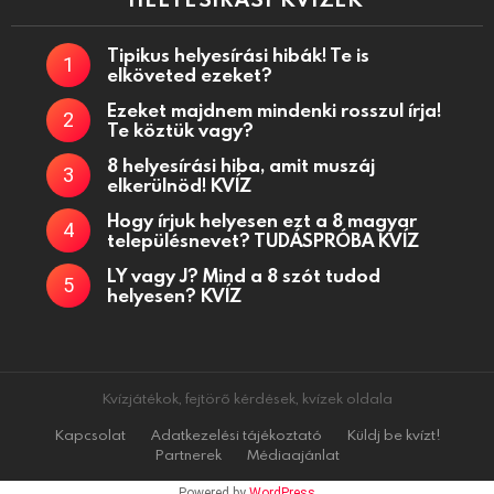
Tipikus helyesírási hibák! Te is
elköveted ezeket?
Ezeket majdnem mindenki rosszul írja!
Te köztük vagy?
8 helyesírási hiba, amit muszáj
elkerülnöd! KVÍZ
Hogy írjuk helyesen ezt a 8 magyar
településnevet? TUDÁSPRÓBA KVÍZ
LY vagy J? Mind a 8 szót tudod
helyesen? KVÍZ
Kvízjátékok, fejtörő kérdések, kvízek oldala
Kapcsolat
Adatkezelési tájékoztató
Küldj be kvízt!
Partnerek
Médiaajánlat
Powered by
WordPress