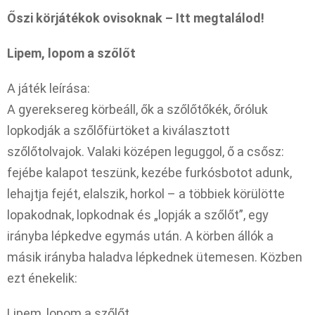
Őszi körjátékok ovisoknak – Itt megtalálod!
Lipem, lopom a szőlőt
A játék leírása:
A gyereksereg körbeáll, ők a szőlőtőkék, őróluk
lopkodják a szőlőfürtöket a kiválasztott
szőlőtolvajok. Valaki középen leguggol, ő a csősz:
fejébe kalapot teszünk, kezébe furkósbotot adunk,
lehajtja fejét, elalszik, horkol – a többiek körülötte
lopakodnak, lopkodnak és „lopják a szőlőt”, egy
irányba lépkedve egymás után. A körben állók a
másik irányba haladva lépkednek ütemesen. Közben
ezt énekelik:
Lipem, lopom a szőlőt,