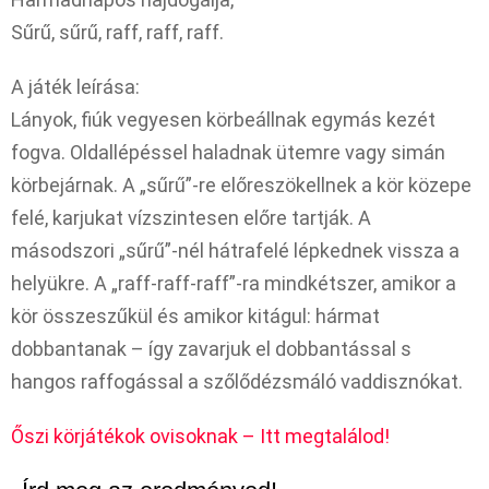
Sűrű, sűrű, raff, raff, raff.
A játék leírása:
Lányok, fiúk vegyesen körbeállnak egymás kezét
fogva. Oldallépéssel haladnak ütemre vagy simán
körbejárnak. A „sűrű”-re előreszökellnek a kör közepe
felé, karjukat vízszintesen előre tartják. A
másodszori „sűrű”-nél hátrafelé lépkednek vissza a
helyükre. A „raff-raff-raff”-ra mindkétszer, amikor a
kör összeszűkül és amikor kitágul: hármat
dobbantanak – így zavarjuk el dobbantással s
hangos raffogással a szőlődézsmáló vaddisznókat.
Őszi körjátékok ovisoknak – Itt megtalálod!