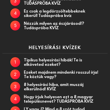
TUDÁSPRÓBA KVÍZ
Ez csak a legdörzsöltebbeknek
sikerül! Tudáspróba kvíz
Nézzük milyen az észjárásod!?
Tudáspróba KVÍZ
HELYESÍRÁSI KVÍZEK
Tipikus helyesírási hibák! Te is
elköveted ezeket?
Ezeket majdnem mindenki rosszul írja!
Te köztük vagy?
8 helyesírási hiba, amit muszáj
elkerülnöd! KVÍZ
Hogy írjuk helyesen ezt a 8 magyar
településnevet? TUDÁSPRÓBA KVÍZ
LY vagy J? Mind a 8 szót tudod