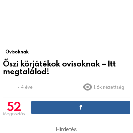
Ovisoknak
Őszi körjátékok ovisoknak – Itt
megtalálod!
4 éve
1.6k
nézettség
52
Megosztás
Hirdetés