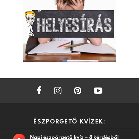
facebook
instagram
pinterest
youtube
ÉSZPÖRGETŐ KVÍZEK:
Napi észpörgető kvíz – 8 kérdésből