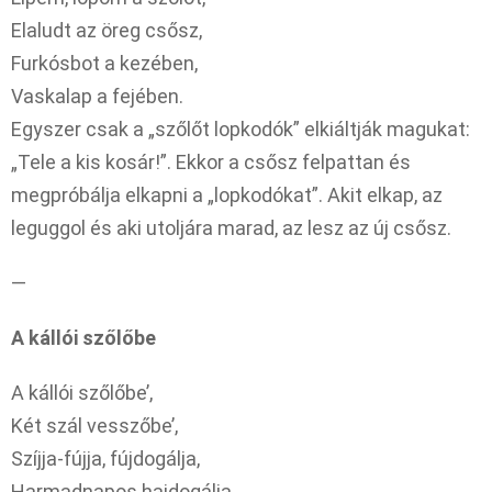
Elaludt az öreg csősz,
Furkósbot a kezében,
Vaskalap a fejében.
Egyszer csak a „szőlőt lopkodók” elkiáltják magukat:
„Tele a kis kosár!”. Ekkor a csősz felpattan és
megpróbálja elkapni a „lopkodókat”. Akit elkap, az
leguggol és aki utoljára marad, az lesz az új csősz.
—
A kállói szőlőbe
A kállói szőlőbe’,
Két szál vesszőbe’,
Szíjja-fújja, fújdogálja,
Harmadnapos hajdogálja,