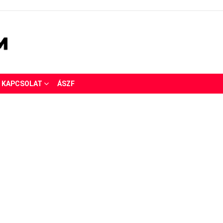
KAPCSOLAT
ÁSZF