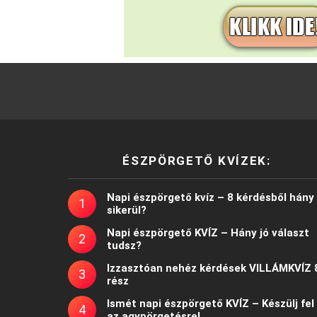
ÉSZPÖRGETŐ KVÍZEK:
Napi észpörgető kvíz – 8 kérdésből hány
sikerül?
Napi észpörgető KVÍZ – Hány jó választ
tudsz?
Izzasztóan nehéz kérdések VILLÁMKVÍZ 
rész
Ismét napi észpörgető KVÍZ – Készülj fel
az agypörgetésre!