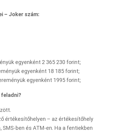
-ei – Joker szám:
ényük egyenként 2 365 230 forint;
reményük egyenként 18 185 forint;
yereményük egyenként 1995 forint;
 feladni?
zött.
ző értékesítőhelyen – az értékesítőhely
eten, SMS-ben és ATM-en. Ha a fentiekben