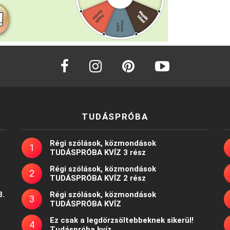
facebook
instagram
pinterest
youtube
TUDÁSPRÓBA
Régi szólások, közmondások
TUDÁSPRÓBA KVÍZ 3 rész
Régi szólások, közmondások
TUDÁSPRÓBA KVÍZ 2 rész
8.
Régi szólások, közmondások
TUDÁSPRÓBA KVÍZ
Ez csak a legdörzsöltebbeknek sikerül!
Tudáspróba kvíz