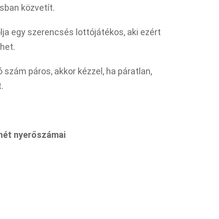
sban közvetít.
ja egy szerencsés lottójátékos, aki ezért
ihet.
szám páros, akkor kézzel, ha páratlan,
.
. hét nyerőszámai