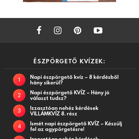
facebook
instagram
pinterest
youtube
ÉSZPÖRGETŐ KVÍZEK:
Napi észpörgető kvíz – 8 kérdésből
hány sikerül?
Napi észpörgető KVÍZ – Hány jó
választ tudsz?
Izzasztóan nehéz kérdések
VILLÁMKVÍZ 8. rész
Ismét napi észpörgető KVÍZ – Készülj
fel az agypörgetésre!
Izzasztóan nehéz kérdések