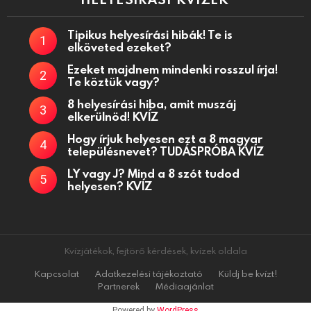
Tipikus helyesírási hibák! Te is
elköveted ezeket?
Ezeket majdnem mindenki rosszul írja!
Te köztük vagy?
8 helyesírási hiba, amit muszáj
elkerülnöd! KVÍZ
Hogy írjuk helyesen ezt a 8 magyar
településnevet? TUDÁSPRÓBA KVÍZ
LY vagy J? Mind a 8 szót tudod
helyesen? KVÍZ
Kvízjátékok, fejtörő kérdések, kvízek oldala
Kapcsolat
Adatkezelési tájékoztató
Küldj be kvízt!
Partnerek
Médiaajánlat
Powered by
WordPress