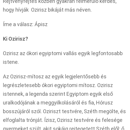
Rejtvényfejtés közben gyakran felmerülő kérdés,
hogy hívják Ozirisz bikáját más néven.
Íme a válasz: Ápisz
Ki Ozirisz?
Ozirisz az ókori egyiptomi vallás egyik legfontosabb
istene.
Az Ozirisz-mítosz az egyik legjelentősebb és
legrészletesebb ókori egyiptomi mítosz. Ozirisz
istennek, a legenda szerint Egyiptom egyik első
uralkodójának a meggyilkolásáról és fia, Hórusz
bosszújáról szól. Oziriszt testvére, Széth megölte, és
elfoglalta trónját. Ízisz, Ozirisz testvére és felesége
gyermeket szült, akit sokáig rejtegetett Széth elől; ő