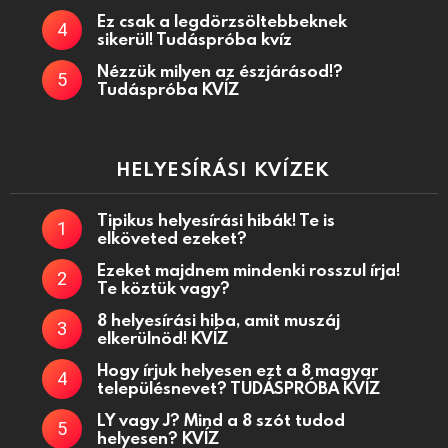
Ez csak a legdörzsöltebbeknek
sikerül! Tudáspróba kvíz
Nézzük milyen az észjárásod!?
Tudáspróba KVÍZ
HELYESÍRÁSI KVÍZEK
Tipikus helyesírási hibák! Te is
elköveted ezeket?
Ezeket majdnem mindenki rosszul írja!
Te köztük vagy?
8 helyesírási hiba, amit muszáj
elkerülnöd! KVÍZ
Hogy írjuk helyesen ezt a 8 magyar
településnevet? TUDÁSPRÓBA KVÍZ
LY vagy J? Mind a 8 szót tudod
helyesen? KVÍZ