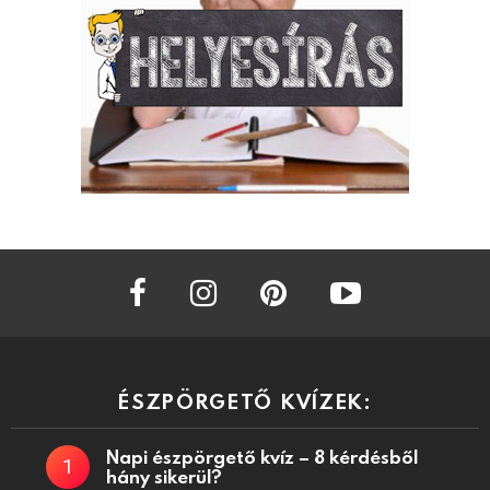
facebook
instagram
pinterest
youtube
ÉSZPÖRGETŐ KVÍZEK:
Napi észpörgető kvíz – 8 kérdésből
hány sikerül?