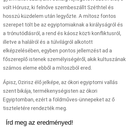
volt Hórusz, ki felnőve szembeszállt Széthtel és
hosszú küzdelem után legyőzte. A mítosz fontos
szerepet tölt be az egyiptomiaknak a királyságról és
a trónutódlásról, a rend és káosz közti konfliktusról,
illetve a halálról és a túlvilágról alkotott
elképzelésében, egyben pontos jellemzést ad a
főszereplő istenek személyiségéről, akik kultuszának
számos eleme ebből a mítoszból ered.
Ápisz, Ozirisz élő jelképe, az ókori egyiptomi vallás
szent bikája, termékenységisten az ókori
Egyiptomban, ezért a földműves-ünnepeket az ő
tiszteletére rendezték meg.
Írd meg az eredményed!