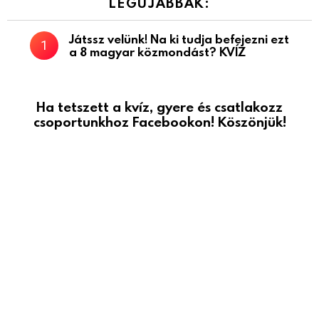
LEGÚJABBAK:
Játssz velünk! Na ki tudja befejezni ezt
a 8 magyar közmondást? KVÍZ
Ha tetszett a kvíz, gyere és csatlakozz
csoportunkhoz Facebookon! Köszönjük!