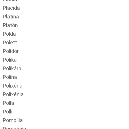
Placida
Platina
Platón
Polda
Polett
Polidor
Pólika
Polikárp
Polina
Polixéna
Polixénia
Polla
Polli
Pompília
Pompónia