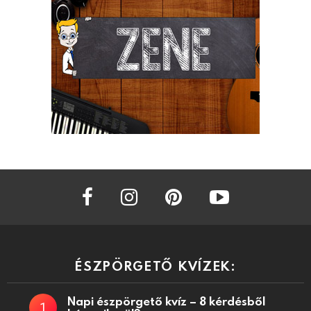
facebook
instagram
pinterest
youtube
ÉSZPÖRGETŐ KVÍZEK:
Napi észpörgető kvíz – 8 kérdésből