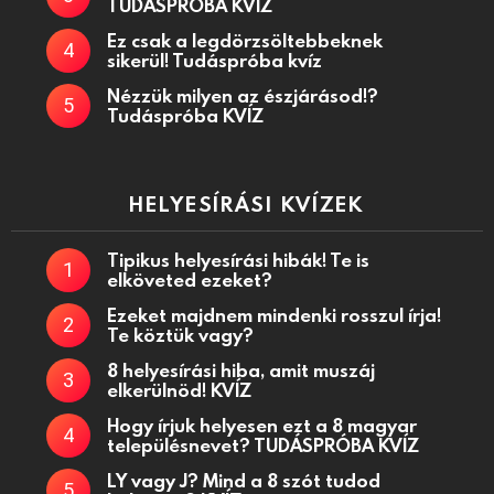
TUDÁSPRÓBA KVÍZ
Ez csak a legdörzsöltebbeknek
sikerül! Tudáspróba kvíz
Nézzük milyen az észjárásod!?
Tudáspróba KVÍZ
HELYESÍRÁSI KVÍZEK
Tipikus helyesírási hibák! Te is
elköveted ezeket?
Ezeket majdnem mindenki rosszul írja!
Te köztük vagy?
8 helyesírási hiba, amit muszáj
elkerülnöd! KVÍZ
Hogy írjuk helyesen ezt a 8 magyar
településnevet? TUDÁSPRÓBA KVÍZ
LY vagy J? Mind a 8 szót tudod