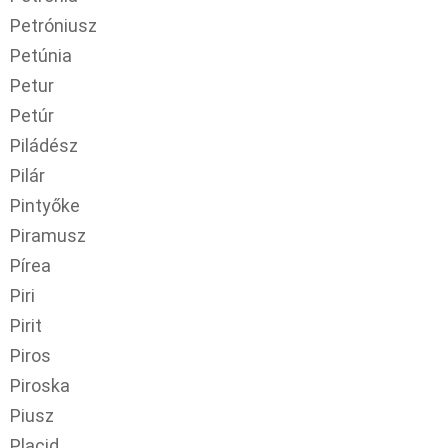
Petróniusz
Petúnia
Petur
Petúr
Piládész
Pilár
Pintyőke
Piramusz
Pírea
Piri
Pirit
Piros
Piroska
Piusz
Placid