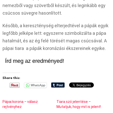
nemezből vagy szövetből készült, és leginkább egy
csúcsos süvegre hasonlított.
Később, a kereszténység elterjedtével a pápák egyik
legfőbb jelképe lett: egyszerre szimbolizálta a pápa
hatalmát, és az ég felé törését magas csúcsával. A
pápai tiara a pápák koronázási ékszereinek egyike.
Írd meg az eredményed!
Share this:
WhatsApp
Pápai korona – válasz
Tiara szó jelentése –
rejtvényhez
Mutatjuk, hogy mit is jelent!