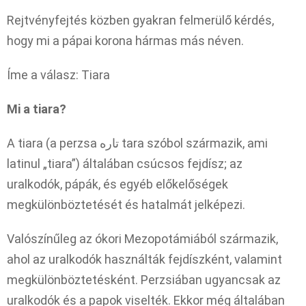
Rejtvényfejtés közben gyakran felmerülő kérdés,
hogy mi a pápai korona hármas más néven.
Íme a válasz: Tiara
Mi a tiara?
A tiara (a perzsa تاره tara szóbol származik, ami
latinul „tiara”) általában csúcsos fejdísz; az
uralkodók, pápák, és egyéb előkelőségek
megkülönböztetését és hatalmát jelképezi.
Valószínűleg az ókori Mezopotámiából származik,
ahol az uralkodók használták fejdíszként, valamint
megkülönböztetésként. Perzsiában ugyancsak az
uralkodók és a papok viselték. Ekkor még általában