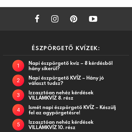
facebook
instagram
pinterest
youtube
ÉSZPÖRGETŐ KVÍZEK:
Napi észpörgető kvíz – 8 kérdésből
hány sikerül?
Napi észpörgető KVÍZ – Hány jó
választ tudsz?
Izzasztóan nehéz kérdések
VILLÁMKVÍZ 8. rész
Ismét napi észpörgető KVÍZ – Készülj
fel az agypörgetésre!
Izzasztóan nehéz kérdések
VILLÁMKVÍZ 10. rész