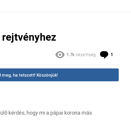
 rejtvényhez
Commen
1.7k
nézettség
1
 meg, ha tetszett! Köszönjük!
ülő kérdés, hogy mi a pápai korona más