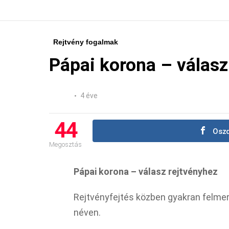
Rejtvény fogalmak
Pápai korona – válasz
4 éve
44
Oszd
Megosztás
Pápai korona – válasz rejtvényhez
Rejtvényfejtés közben gyakran felmer
néven.