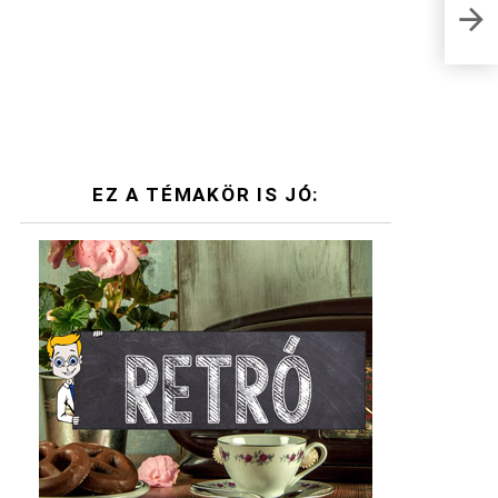
Féld
EZ A TÉMAKÖR IS JÓ: