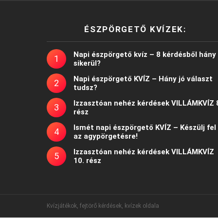
ÉSZPÖRGETŐ KVÍZEK:
Napi észpörgető kvíz – 8 kérdésből hány
sikerül?
Napi észpörgető KVÍZ – Hány jó választ
tudsz?
Izzasztóan nehéz kérdések VILLÁMKVÍZ 
rész
Ismét napi észpörgető KVÍZ – Készülj fel
az agypörgetésre!
Izzasztóan nehéz kérdések VILLÁMKVÍZ
10. rész
Kvízjátékok, fejtörő kérdések, kvízek oldala