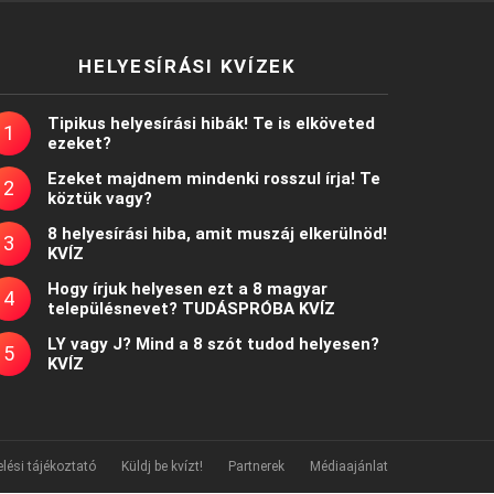
HELYESÍRÁSI KVÍZEK
Tipikus helyesírási hibák! Te is elköveted
ezeket?
Ezeket majdnem mindenki rosszul írja! Te
köztük vagy?
8 helyesírási hiba, amit muszáj elkerülnöd!
KVÍZ
Hogy írjuk helyesen ezt a 8 magyar
településnevet? TUDÁSPRÓBA KVÍZ
LY vagy J? Mind a 8 szót tudod helyesen?
KVÍZ
lési tájékoztató
Küldj be kvízt!
Partnerek
Médiaajánlat