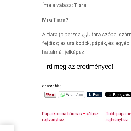
Íme a válasz: Tiara
Mi a Tiara?
A tiara (a perzsa تاره tara szóbol származik, ami latinul „tiara”) általában csúcsos
fejdísz; az uralkodók, pápák, és egy
hatalmát jelképezi.
Írd meg az eredményed!
Share this:
WhatsApp
Pápai korona hármas – válasz
Több pápa ne
rejtvényhez
rejtvényhez