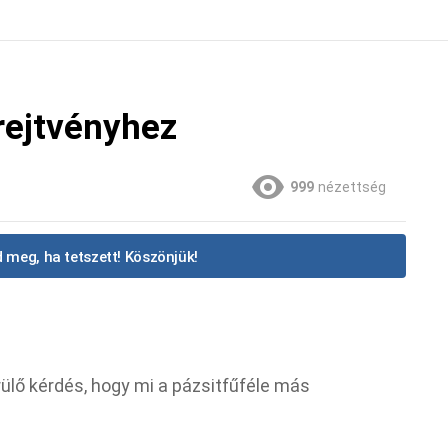
 rejtvényhez
999
nézettség
 meg, ha tetszett! Köszönjük!
ülő kérdés, hogy mi a pázsitfűféle más