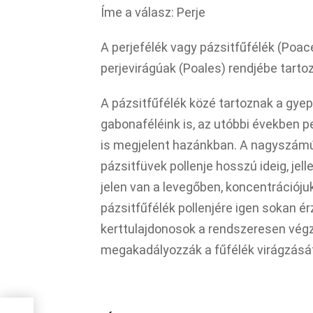
Íme a válasz: Perje
A perjefélék vagy pázsitfűfélék (Poac
perjevirágúak (Poales) rendjébe tartoz
A pázsitfűfélék közé tartoznak a gyep
gabonaféléink is, az utóbbi években p
is megjelent hazánkban. A nagyszámú fa
pázsitfüvek pollenje hosszú ideig, je
jelen van a levegőben, koncentrációju
pázsitfűfélék pollenjére igen sokan ér
kerttulajdonosok a rendszeresen végz
megakadályozzák a fűfélék virágzásá