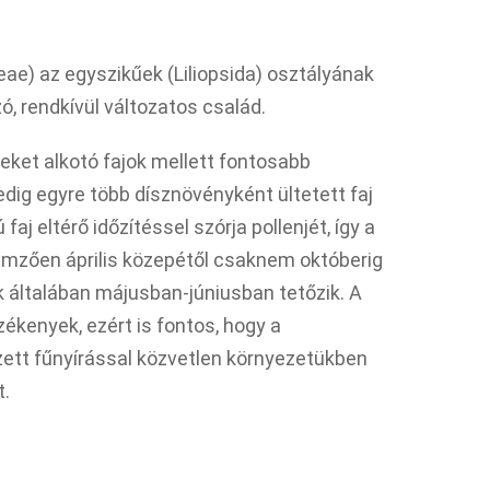
eae) az egyszikűek (Liliopsida) osztályának
ó, rendkívül változatos család.
eket alkotó fajok mellett fontosabb
edig egyre több dísznövényként ültetett faj
j eltérő időzítéssel szórja pollenjét, így a
llemzően április közepétől csaknem októberig
k általában májusban-júniusban tetőzik. A
zékenyek, ezért is fontos, hogy a
ett fűnyírással közvetlen környezetükben
t.