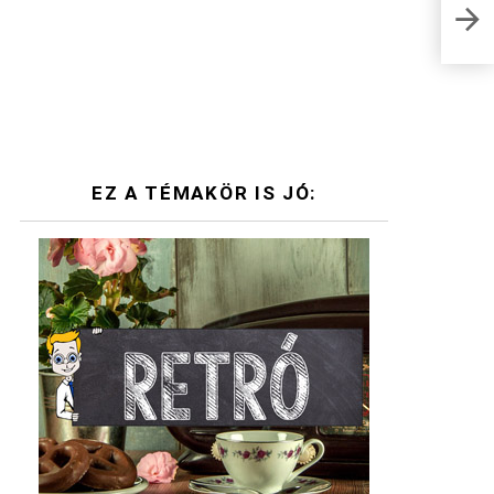
Ciri
rejt
EZ A TÉMAKÖR IS JÓ: