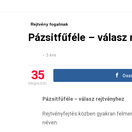
Rejtvény fogalmak
Pázsitfűféle – válasz
5 éve
35
Oszd
Megosztás
Pázsitfűféle – válasz rejtvényhez
Rejtvényfejtés közben gyakran felmer
néven.