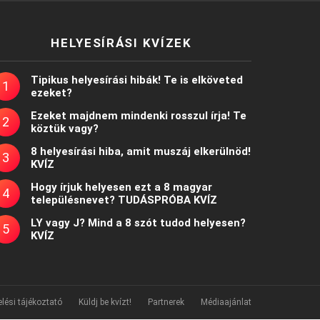
HELYESÍRÁSI KVÍZEK
Tipikus helyesírási hibák! Te is elköveted
ezeket?
Ezeket majdnem mindenki rosszul írja! Te
köztük vagy?
8 helyesírási hiba, amit muszáj elkerülnöd!
KVÍZ
Hogy írjuk helyesen ezt a 8 magyar
településnevet? TUDÁSPRÓBA KVÍZ
LY vagy J? Mind a 8 szót tudod helyesen?
KVÍZ
lési tájékoztató
Küldj be kvízt!
Partnerek
Médiaajánlat