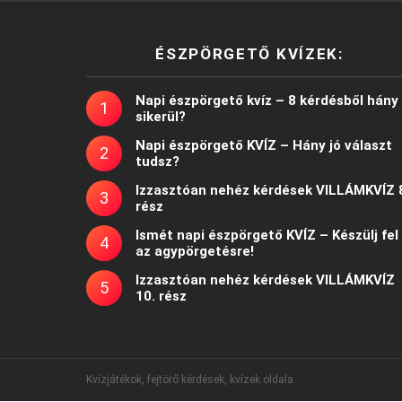
ÉSZPÖRGETŐ KVÍZEK:
Napi észpörgető kvíz – 8 kérdésből hány
sikerül?
Napi észpörgető KVÍZ – Hány jó választ
tudsz?
Izzasztóan nehéz kérdések VILLÁMKVÍZ 
rész
Ismét napi észpörgető KVÍZ – Készülj fel
az agypörgetésre!
Izzasztóan nehéz kérdések VILLÁMKVÍZ
10. rész
Kvízjátékok, fejtörő kérdések, kvízek oldala