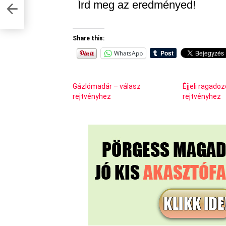
Írd meg az eredményed!
Share this:
WhatsApp
Gázlómadár – válasz
Éjjeli ragado
rejtvényhez
rejtvényhez