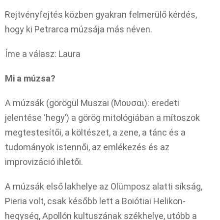
Rejtvényfejtés közben gyakran felmerülő kérdés,
hogy ki Petrarca múzsája más néven.
Íme a válasz: Laura
Mi a múzsa?
A múzsák (görögül Muszai (Μουσαι): eredeti
jelentése ‘hegy’) a görög mitológiában a mítoszok
megtestesítői, a költészet, a zene, a tánc és a
tudományok istennői, az emlékezés és az
improvizáció ihletői.
A múzsák első lakhelye az Olümposz alatti síkság,
Pieria volt, csak később lett a Boiótiai Helikon-
hegység, Apollón kultuszának székhelye, utóbb a