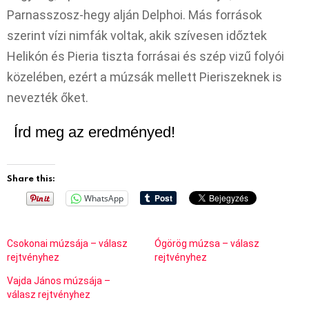
Parnasszosz-hegy alján Delphoi. Más források
szerint vízi nimfák voltak, akik szívesen időztek
Helikón és Pieria tiszta forrásai és szép vizű folyói
közelében, ezért a múzsák mellett Pieriszeknek is
nevezték őket.
Írd meg az eredményed!
Share this:
WhatsApp
Csokonai múzsája – válasz
Ógörög múzsa – válasz
rejtvényhez
rejtvényhez
Vajda János múzsája –
válasz rejtvényhez