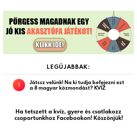
LEGÚJABBAK:
Játssz velünk! Na ki tudja befejezni ezt
a 8 magyar közmondást? KVÍZ
Ha tetszett a kvíz, gyere és csatlakozz
csoportunkhoz Facebookon! Köszönjük!