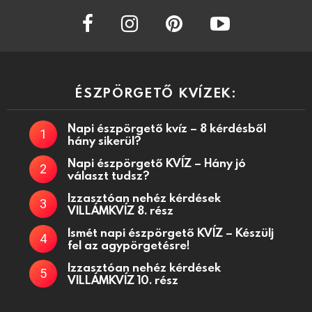
facebook
instagram
pinterest
youtube
ÉSZPÖRGETŐ KVÍZEK:
Napi észpörgető kvíz – 8 kérdésből
hány sikerül?
Napi észpörgető KVÍZ – Hány jó
választ tudsz?
Izzasztóan nehéz kérdések
VILLÁMKVÍZ 8. rész
Ismét napi észpörgető KVÍZ – Készülj
fel az agypörgetésre!
Izzasztóan nehéz kérdések
VILLÁMKVÍZ 10. rész