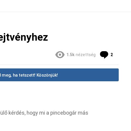
ejtvényhez
hozzász
1.5k
nézettség
2
 meg, ha tetszett! Köszönjük!
ülő kérdés, hogy mi a pincebogár más