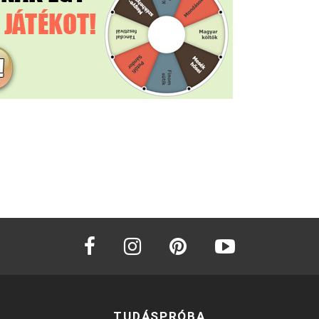
facebook
instagram
pinterest
youtube
TUDÁSPRÓBA