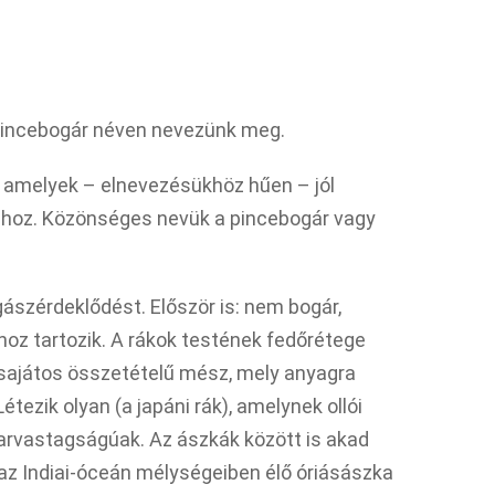
t pincebogár néven nevezünk meg.
, amelyek – elnevezésükhöz hűen – jól
dhoz. Közönséges nevük a pincebogár vagy
gászérdeklődést. Először is: nem bogár,
khoz tartozik. A rákok testének fedőrétege
is sajátos összetételű mész, mely anyagra
tezik olyan (a japáni rák), amelynek ollói
 karvastagságúak. Az ászkák között is akad
 az Indiai-óceán mélységeiben élő óriásászka