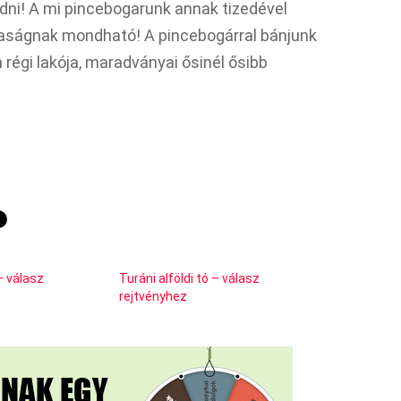
edni! A mi pincebogarunk annak tizedével
itkaságnak mondható! A pincebogárral bánjunk
n régi lakója, maradványai ősinél ősibb
 – válasz
Turáni alföldi tó – válasz
rejtvényhez