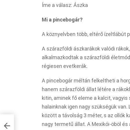
Íme a válasz: Ászka
Mi a pincebogár?
A köznyelvben több, eltérő ízeltlábú
A szárazföldi ászkarákok valódi rákok
alkalmazkodtak a szárazföldi életmó
régiesen evetkerák.
A pincebogár méltán felkeltheti a hor
hanem szárazföldi állat létére a ráko
kitin, aminek fő eleme a kalcit, vagy
halainknak igen nagy szükségük van. Lé
között a távolság 3 méter, s az ollók
nagy termetű állat. A Mexikói-öböl és