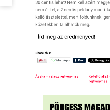
30 centis lehet! Nem kell azért megij
sem ér fel, a 2 centis példány már r
kellő tisztelettel, mert földünknek ige
kőzetekben találhatók meg.
Írd meg az eredményed!
Share this:
WhatsApp
Ászka – válasz rejtvényhez
Kétéltű állat
rejtvényhez