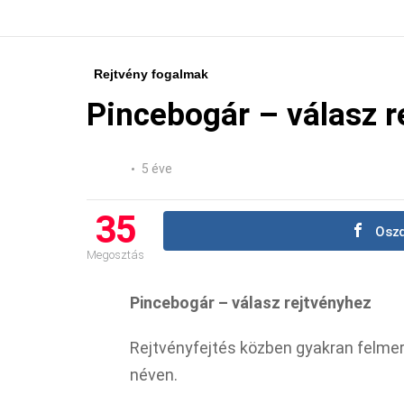
Rejtvény fogalmak
Pincebogár – válasz r
5 éve
35
Oszd
Megosztás
Pincebogár – válasz rejtvényhez
Rejtvényfejtés közben gyakran felmer
néven.