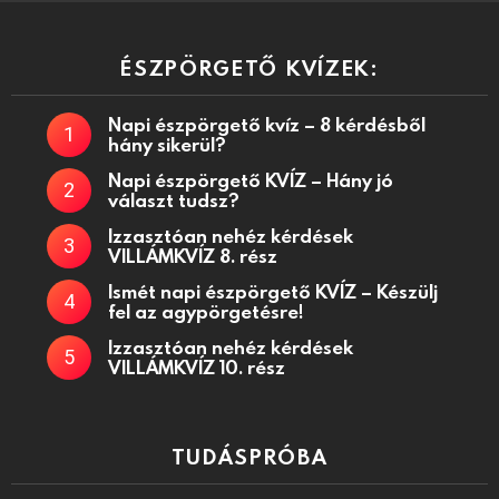
ÉSZPÖRGETŐ KVÍZEK:
Napi észpörgető kvíz – 8 kérdésből
hány sikerül?
Napi észpörgető KVÍZ – Hány jó
választ tudsz?
Izzasztóan nehéz kérdések
VILLÁMKVÍZ 8. rész
Ismét napi észpörgető KVÍZ – Készülj
fel az agypörgetésre!
Izzasztóan nehéz kérdések
VILLÁMKVÍZ 10. rész
TUDÁSPRÓBA