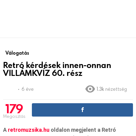
Válogatás
Retró kérdések innen-onnan
VILLÁMKVÍZ 60. rész
6 éve
1.3k
nézettség
179
Megosztás
A
retromuzsika.hu
oldalon megjelent a Retró