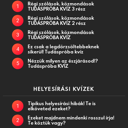
Régi szólások, közmondások
TUDÁSPRÓBA KVÍZ 3 rész
Régi szólások, közmondások
TUDÁSPRÓBA KVÍZ 2 rész
Régi szólások, közmondások
TUDÁSPRÓBA KVÍZ
Ez csak a legdörzsöltebbeknek
sikerül! Tudáspróba kvíz
Nézzük milyen az észjárásod!?
Tudáspróba KVÍZ
HELYESÍRÁSI KVÍZEK
Tipikus helyesírási hibák! Te is
elköveted ezeket?
Ezeket majdnem mindenki rosszul írja!
Te köztük vagy?