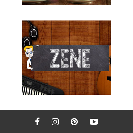
facebook
instagram
pinterest
youtube