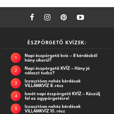
facebook
instagram
pinterest
youtube
ÉSZPÖRGETŐ KVÍZEK:
Napi észpörgető kvíz – 8 kérdésből
hány sikerül?
Napi észpörgető KVÍZ – Hány jó
választ tudsz?
Izzasztóan nehéz kérdések
VILLÁMKVÍZ 8. rész
Ismét napi észpörgető KVÍZ – Készülj
fel az agypörgetésre!
Izzasztóan nehéz kérdések
VILLÁMKVÍZ 10. rész