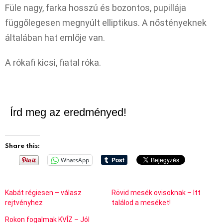
Füle nagy, farka hosszú és bozontos, pupillája
függőlegesen megnyúlt elliptikus. A nőstényeknek
általában hat emlője van.
A rókafi kicsi, fiatal róka.
Írd meg az eredményed!
Share this:
WhatsApp
Kabát régiesen – válasz
Rövid mesék ovisoknak – Itt
rejtvényhez
találod a meséket!
Rokon fogalmak KVÍZ – Jól