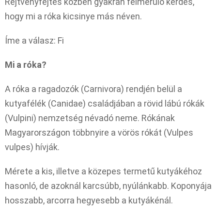
Rejtvényfejtés közben gyakran felmerülő kérdés,
hogy mi a róka kicsinye más néven.
Íme a válasz: Fi
Mi a róka?
A róka a ragadozók (Carnivora) rendjén belül a
kutyafélék (Canidae) családjában a rövid lábú rókák
(Vulpini) nemzetség névadó neme. Rókának
Magyarországon többnyire a vörös rókát (Vulpes
vulpes) hívják.
Mérete a kis, illetve a közepes termetű kutyákéhoz
hasonló, de azoknál karcsúbb, nyúlánkabb. Koponyája
hosszabb, arcorra hegyesebb a kutyákénál.