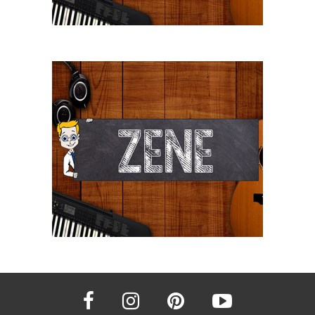
facebook
instagram
pinterest
youtube