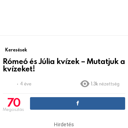
Keresések
Rómeó és Júlia kvízek – Mutatjuk a
kvízeket!
4 éve
1.3k
nézettség
70
Megosztás
Hirdetés