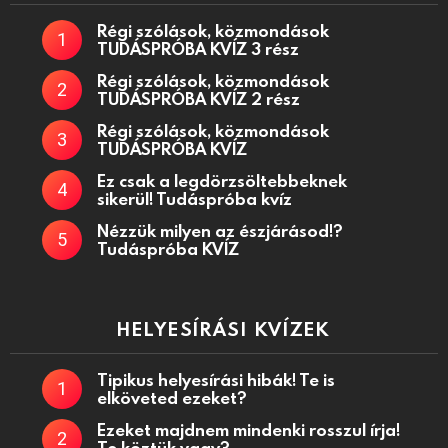
Régi szólások, közmondások
TUDÁSPRÓBA KVÍZ 3 rész
Régi szólások, közmondások
TUDÁSPRÓBA KVÍZ 2 rész
Régi szólások, közmondások
TUDÁSPRÓBA KVÍZ
Ez csak a legdörzsöltebbeknek
sikerül! Tudáspróba kvíz
Nézzük milyen az észjárásod!?
Tudáspróba KVÍZ
HELYESÍRÁSI KVÍZEK
Tipikus helyesírási hibák! Te is
elköveted ezeket?
Ezeket majdnem mindenki rosszul írja!
Te köztük vagy?