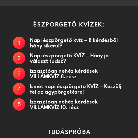
ÉSZPÖRGETŐ KVÍZEK:
Napi észpörgető kvíz – 8 kérdésből
hány sikerül?
Napi észpörgető KVÍZ – Hány jó
választ tudsz?
Izzasztóan nehéz kérdések
VILLÁMKVÍZ 8. rész
Ismét napi észpörgető KVÍZ – Készülj
fel az agypörgetésre!
Izzasztóan nehéz kérdések
VILLÁMKVÍZ 10. rész
TUDÁSPRÓBA