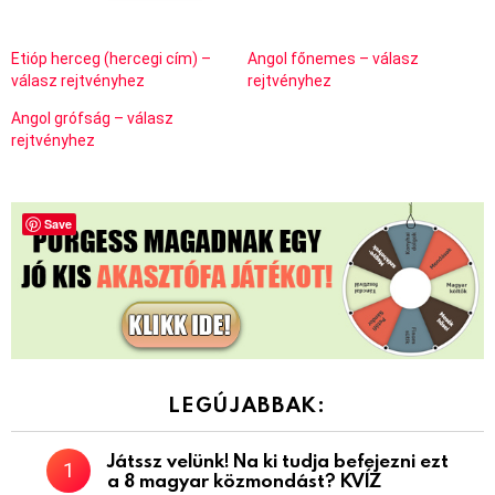
Etióp herceg (hercegi cím) –
Angol főnemes – válasz
válasz rejtvényhez
rejtvényhez
Angol grófság – válasz
rejtvényhez
Save
LEGÚJABBAK:
Játssz velünk! Na ki tudja befejezni ezt
a 8 magyar közmondást? KVÍZ