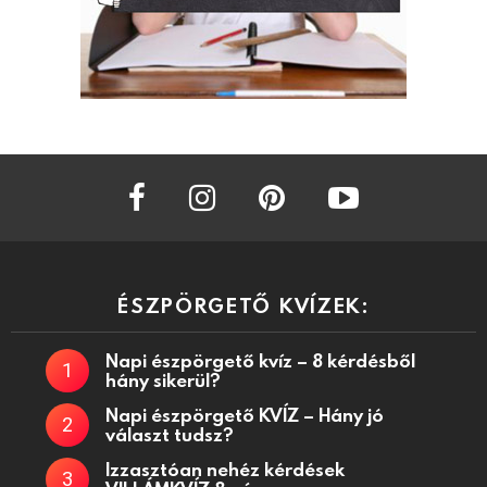
facebook
instagram
pinterest
youtube
ÉSZPÖRGETŐ KVÍZEK:
Napi észpörgető kvíz – 8 kérdésből
hány sikerül?
Napi észpörgető KVÍZ – Hány jó
választ tudsz?
Izzasztóan nehéz kérdések