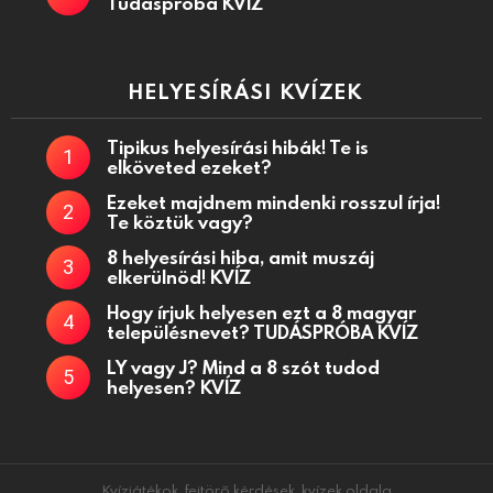
Tudáspróba KVÍZ
HELYESÍRÁSI KVÍZEK
Tipikus helyesírási hibák! Te is
elköveted ezeket?
Ezeket majdnem mindenki rosszul írja!
Te köztük vagy?
8 helyesírási hiba, amit muszáj
elkerülnöd! KVÍZ
Hogy írjuk helyesen ezt a 8 magyar
településnevet? TUDÁSPRÓBA KVÍZ
LY vagy J? Mind a 8 szót tudod
helyesen? KVÍZ
Kvízjátékok, fejtörő kérdések, kvízek oldala