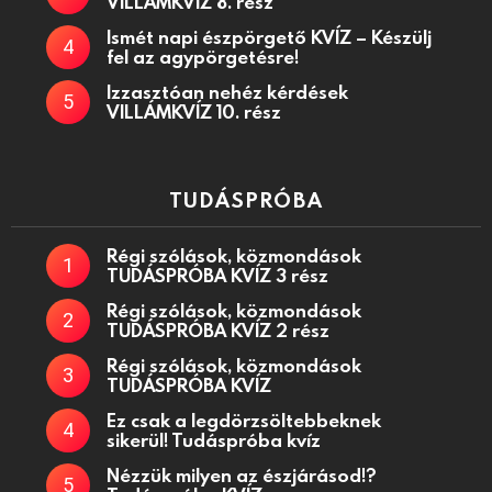
VILLÁMKVÍZ 8. rész
Ismét napi észpörgető KVÍZ – Készülj
fel az agypörgetésre!
Izzasztóan nehéz kérdések
VILLÁMKVÍZ 10. rész
TUDÁSPRÓBA
Régi szólások, közmondások
TUDÁSPRÓBA KVÍZ 3 rész
Régi szólások, közmondások
TUDÁSPRÓBA KVÍZ 2 rész
Régi szólások, közmondások
TUDÁSPRÓBA KVÍZ
Ez csak a legdörzsöltebbeknek
sikerül! Tudáspróba kvíz
Nézzük milyen az észjárásod!?