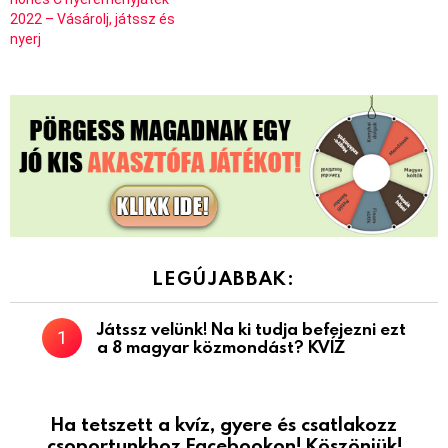
2022 – Vásárolj, játssz és
nyerj
LEGÚJABBAK:
Játssz velünk! Na ki tudja befejezni ezt
a 8 magyar közmondást? KVÍZ
Ha tetszett a kvíz, gyere és csatlakozz
csoportunkhoz Facebookon! Köszönjük!