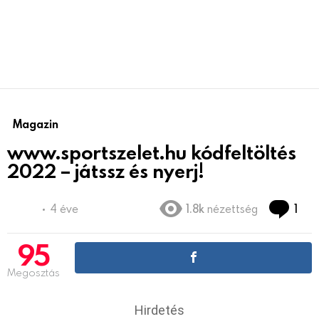
Magazin
www.sportszelet.hu kódfeltöltés
2022 – játssz és nyerj!
Co
4 éve
1.8k
nézettség
1
95
Megosztás
Hirdetés