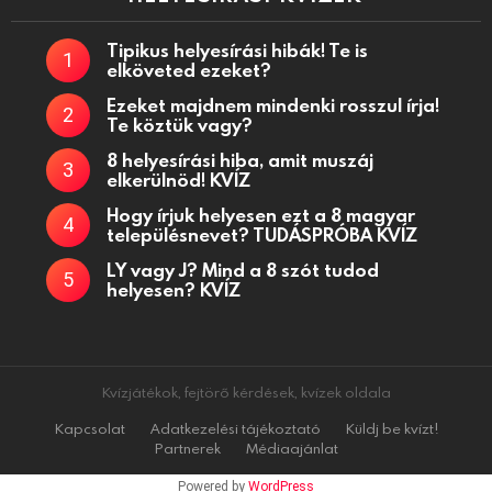
Tipikus helyesírási hibák! Te is
elköveted ezeket?
Ezeket majdnem mindenki rosszul írja!
Te köztük vagy?
8 helyesírási hiba, amit muszáj
elkerülnöd! KVÍZ
Hogy írjuk helyesen ezt a 8 magyar
településnevet? TUDÁSPRÓBA KVÍZ
LY vagy J? Mind a 8 szót tudod
helyesen? KVÍZ
Kvízjátékok, fejtörő kérdések, kvízek oldala
Kapcsolat
Adatkezelési tájékoztató
Küldj be kvízt!
Partnerek
Médiaajánlat
Powered by
WordPress