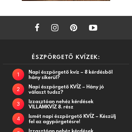
facebook
instagram
pinterest
youtube
ÉSZPÖRGETŐ KVÍZEK:
Napi észpörgető kvíz – 8 kérdésből
hány sikerül?
Napi észpörgető KVÍZ – Hány jó
választ tudsz?
Izzasztóan nehéz kérdések
VILLÁMKVÍZ 8. rész
Ismét napi észpörgető KVÍZ – Készülj
fel az agypörgetésre!
Izzasztóan nehéz kérdések