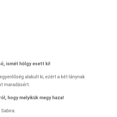
ő, ismét hölgy esett ki!
yenlőség alakult ki, ezért a két lánynak
nt maradásért.
rról, hogy melyikük megy haza!
 Sabira.