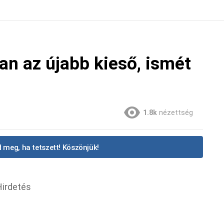
n az újabb kieső, ismét
1.8k
nézettség
 meg, ha tetszett! Köszönjük!
Hirdetés