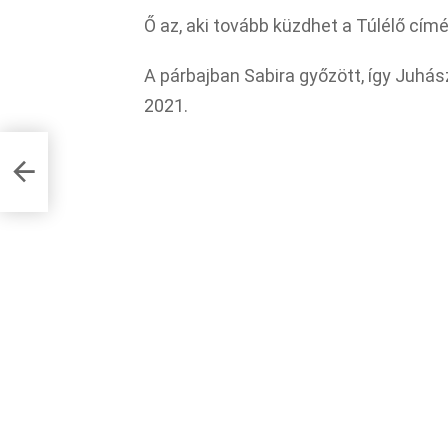
Ő az, aki tovább küzdhet a Túlélő címért
A párbajban Sabira győzött, így Juhás
2021.