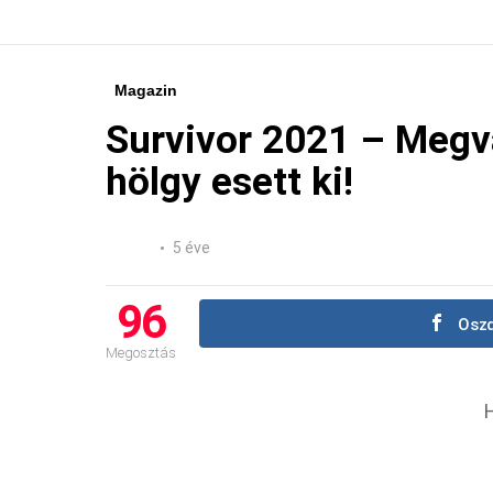
Magazin
Survivor 2021 – Megva
hölgy esett ki!
5 éve
96
Oszd
Megosztás