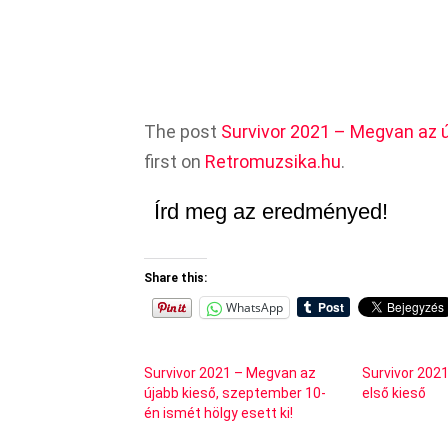
The post
Survivor 2021 – Megvan az új
first on
Retromuzsika.hu
.
Írd meg az eredményed!
Share this:
WhatsApp
Survivor 2021 – Megvan az
Survivor 202
újabb kieső, szeptember 10-
első kieső
én ismét hölgy esett ki!