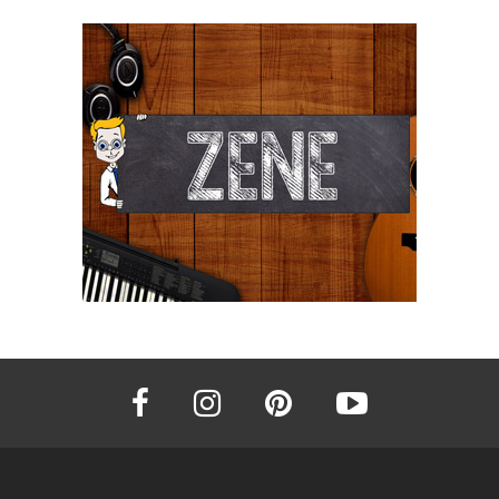
facebook
instagram
pinterest
youtube