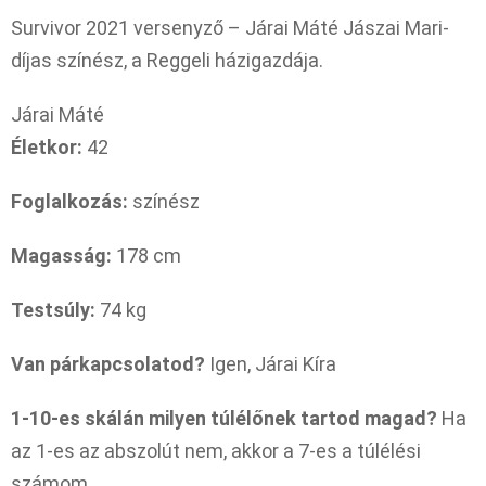
Survivor 2021 versenyző – Járai Máté Jászai Mari-
díjas színész, a Reggeli házigazdája.
Járai Máté
Életkor:
42
Foglalkozás:
színész
Magasság:
178 cm
Testsúly:
74 kg
Van párkapcsolatod?
Igen, Járai Kíra
1-10-es skálán milyen túlélőnek tartod magad?
Ha
az 1-es az abszolút nem, akkor a 7-es a túlélési
számom.