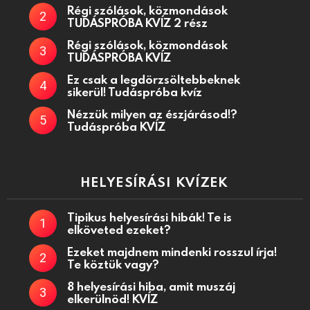
Régi szólások, közmondások
TUDÁSPRÓBA KVÍZ 2 rész
Régi szólások, közmondások
TUDÁSPRÓBA KVÍZ
Ez csak a legdörzsöltebbeknek
sikerül! Tudáspróba kvíz
Nézzük milyen az észjárásod!?
Tudáspróba KVÍZ
HELYESÍRÁSI KVÍZEK
Tipikus helyesírási hibák! Te is
elköveted ezeket?
Ezeket majdnem mindenki rosszul írja!
Te köztük vagy?
8 helyesírási hiba, amit muszáj
elkerülnöd! KVÍZ