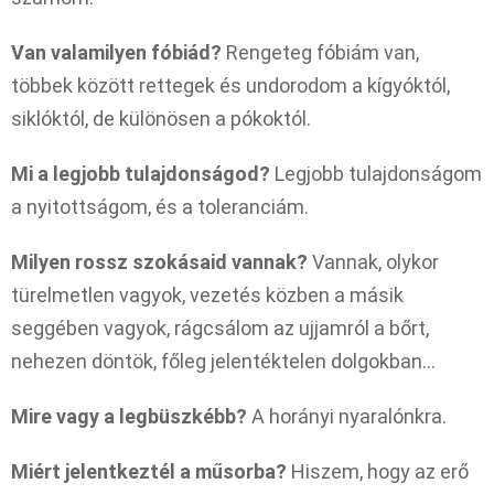
Van valamilyen fóbiád?
Rengeteg fóbiám van,
többek között rettegek és undorodom a kígyóktól,
siklóktól, de különösen a pókoktól.
Mi a legjobb tulajdonságod?
Legjobb tulajdonságom
a nyitottságom, és a toleranciám.
Milyen rossz szokásaid vannak?
Vannak, olykor
türelmetlen vagyok, vezetés közben a másik
seggében vagyok, rágcsálom az ujjamról a bőrt,
nehezen döntök, főleg jelentéktelen dolgokban…
Mire vagy a legbüszkébb?
A horányi nyaralónkra.
Miért jelentkeztél a műsorba?
Hiszem, hogy az erő